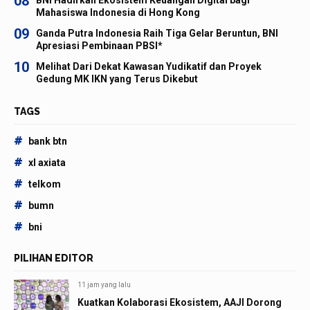
08
BNI Hadirkan Ekosistem Keuangan Digital bagi
Mahasiswa Indonesia di Hong Kong
09
Ganda Putra Indonesia Raih Tiga Gelar Beruntun, BNI
Apresiasi Pembinaan PBSI*
10
Melihat Dari Dekat Kawasan Yudikatif dan Proyek
Gedung MK IKN yang Terus Dikebut
TAGS
#
bank btn
#
xl axiata
#
telkom
#
bumn
#
bni
PILIHAN EDITOR
11 jam yang lalu
Kuatkan Kolaborasi Ekosistem, AAJI Dorong