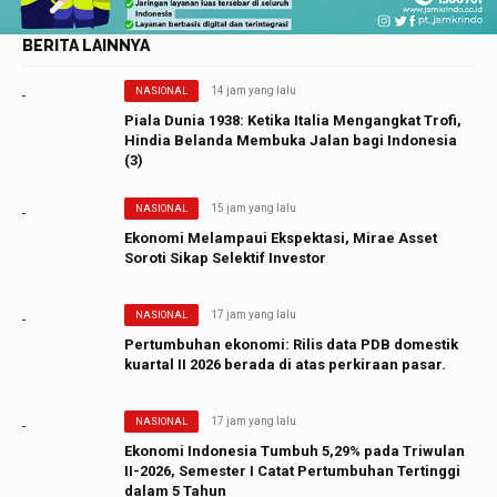
BERITA LAINNYA
14 jam yang lalu
NASIONAL
Piala Dunia 1938: Ketika Italia Mengangkat Trofi,
Hindia Belanda Membuka Jalan bagi Indonesia
(3)
15 jam yang lalu
NASIONAL
Ekonomi Melampaui Ekspektasi, Mirae Asset
Soroti Sikap Selektif Investor
17 jam yang lalu
NASIONAL
Pertumbuhan ekonomi: Rilis data PDB domestik
kuartal II 2026 berada di atas perkiraan pasar.
17 jam yang lalu
NASIONAL
Ekonomi Indonesia Tumbuh 5,29% pada Triwulan
II-2026, Semester I Catat Pertumbuhan Tertinggi
dalam 5 Tahun