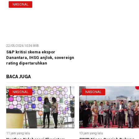
NASIONAL
22/05/2026 10:36 WIB
S&P kritisi skema ekspor
Danantara, IHSG anjlok, sovereign
rating dipertaruhkan
BACA JUGA
NASIONAL
NASIONAL
11 jam yang lalu
13 jam yang lalu