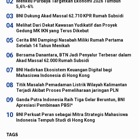
02
Menkeu Purbaya Targetkan Ekonomi 2026 Tumbuh
5,6%-6%
03
BNI Dukung Akad Massal 62.710 KPR Rumah Subsidi
04
Melihat Dari Dekat Kawasan Yudikatif dan Proyek
Gedung MK IKN yang Terus Dikebut
05
Cerita BNI Dampingi Nasabah Miliki Rumah Pertama
Setelah 14 Tahun Menikah
06
Bersama Danantara, BTN Jadi Penyalur Terbesar dalam
Akad Massal 62.000 Rumah Subsidi
07
BNI Hadirkan Ekosistem Keuangan Digital bagi
Mahasiswa Indonesia di Hong Kong
08
Titik Masalah Pemadaman Listrik Wilayah Kalimantan
Terjadi Akibat Proses Pemeliharaan jaringan PLN
09
Ganda Putra Indonesia Raih Tiga Gelar Beruntun, BNI
Apresiasi Pembinaan PBSI*
10
BNI Perkuat Peran sebagai Mitra Strategis Mahasiswa
Indonesia Tempuh Studi di Hong Kong
TAGS