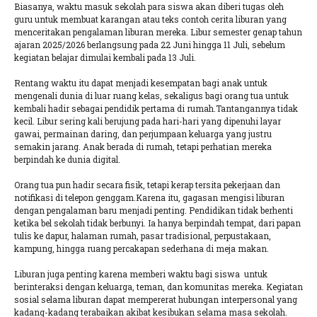
Biasanya, waktu masuk sekolah para siswa akan diberi tugas oleh
guru untuk membuat karangan atau teks contoh cerita liburan yang
menceritakan pengalaman liburan mereka. Libur semester genap tahun
ajaran 2025/2026 berlangsung pada 22 Juni hingga 11 Juli, sebelum
kegiatan belajar dimulai kembali pada 13 Juli.
Rentang waktu itu dapat menjadi kesempatan bagi anak untuk
mengenali dunia di luar ruang kelas, sekaligus bagi orang tua untuk
kembali hadir sebagai pendidik pertama di rumah.Tantangannya tidak
kecil. Libur sering kali berujung pada hari-hari yang dipenuhi layar
gawai, permainan daring, dan perjumpaan keluarga yang justru
semakin jarang. Anak berada di rumah, tetapi perhatian mereka
berpindah ke dunia digital.
Orang tua pun hadir secara fisik, tetapi kerap tersita pekerjaan dan
notifikasi di telepon genggam.Karena itu, gagasan mengisi liburan
dengan pengalaman baru menjadi penting. Pendidikan tidak berhenti
ketika bel sekolah tidak berbunyi. Ia hanya berpindah tempat, dari papan
tulis ke dapur, halaman rumah, pasar tradisional, perpustakaan,
kampung, hingga ruang percakapan sederhana di meja makan.
Liburan juga penting karena memberi waktu bagi siswa untuk
berinteraksi dengan keluarga, teman, dan komunitas mereka. Kegiatan
sosial selama liburan dapat mempererat hubungan interpersonal yang
kadang-kadang terabaikan akibat kesibukan selama masa sekolah.