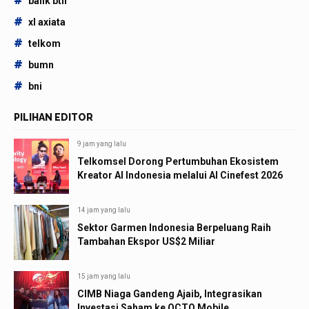
#
bank btn
#
xl axiata
#
telkom
#
bumn
#
bni
PILIHAN EDITOR
9 jam yang lalu
Telkomsel Dorong Pertumbuhan Ekosistem
Kreator AI Indonesia melalui AI Cinefest 2026
14 jam yang lalu
Sektor Garmen Indonesia Berpeluang Raih
Tambahan Ekspor US$2 Miliar
15 jam yang lalu
CIMB Niaga Gandeng Ajaib, Integrasikan
Investasi Saham ke OCTO Mobile