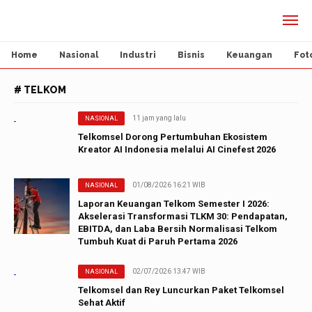
Home
Nasional
Industri
Bisnis
Keuangan
Fot
# TELKOM
11 jam yang lalu
NASIONAL
Telkomsel Dorong Pertumbuhan Ekosistem
Kreator AI Indonesia melalui AI Cinefest 2026
01/08/2026 16:21 WIB
NASIONAL
Laporan Keuangan Telkom Semester I 2026:
Akselerasi Transformasi TLKM 30: Pendapatan,
EBITDA, dan Laba Bersih Normalisasi Telkom
Tumbuh Kuat di Paruh Pertama 2026
02/07/2026 13:47 WIB
NASIONAL
Telkomsel dan Rey Luncurkan Paket Telkomsel
Sehat Aktif