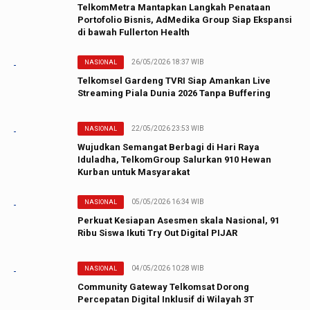
TelkomMetra Mantapkan Langkah Penataan
Portofolio Bisnis, AdMedika Group Siap Ekspansi
di bawah Fullerton Health
26/05/2026 18:37 WIB
NASIONAL
Telkomsel Gardeng TVRI Siap Amankan Live
Streaming Piala Dunia 2026 Tanpa Buffering
22/05/2026 23:53 WIB
NASIONAL
Wujudkan Semangat Berbagi di Hari Raya
Iduladha, TelkomGroup Salurkan 910 Hewan
Kurban untuk Masyarakat
05/05/2026 16:34 WIB
NASIONAL
Perkuat Kesiapan Asesmen skala Nasional, 91
Ribu Siswa Ikuti Try Out Digital PIJAR
04/05/2026 10:28 WIB
NASIONAL
Community Gateway Telkomsat Dorong
Percepatan Digital Inklusif di Wilayah 3T