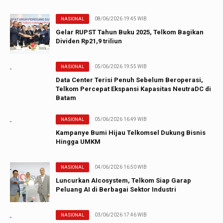
08/06/2026 19:45 WIB
NASIONAL
Gelar RUPST Tahun Buku 2025, Telkom Bagikan
Dividen Rp21,9 triliun
05/06/2026 19:55 WIB
NASIONAL
Data Center Terisi Penuh Sebelum Beroperasi,
Telkom Percepat Ekspansi Kapasitas NeutraDC di
Batam
05/06/2026 16:49 WIB
NASIONAL
Kampanye Bumi Hijau Telkomsel Dukung Bisnis
Hingga UMKM
04/06/2026 16:50 WIB
NASIONAL
Luncurkan AIcosystem, Telkom Siap Garap
Peluang AI di Berbagai Sektor Industri
03/06/2026 17:46 WIB
NASIONAL