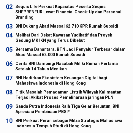
02
Sequis Life Perkuat Kapasitas Peserta Sequis
SHEPRENEUR Lewat Financial Check-Up dan Personal
Branding
03
BNI Dukung Akad Massal 62.710 KPR Rumah Subsidi
04
Melihat Dari Dekat Kawasan Yudikatif dan Proyek
Gedung MK IKN yang Terus Dikebut
05
Bersama Danantara, BTN Jadi Penyalur Terbesar dalam
Akad Massal 62.000 Rumah Subsidi
06
Cerita BNI Dampingi Nasabah Miliki Rumah Pertama
Setelah 14 Tahun Menikah
07
BNI Hadirkan Ekosistem Keuangan Digital bagi
Mahasiswa Indonesia di Hong Kong
08
Titik Masalah Pemadaman Listrik Wilayah Kalimantan
Terjadi Akibat Proses Pemeliharaan jaringan PLN
09
Ganda Putra Indonesia Raih Tiga Gelar Beruntun, BNI
Apresiasi Pembinaan PBSI*
10
BNI Perkuat Peran sebagai Mitra Strategis Mahasiswa
Indonesia Tempuh Studi di Hong Kong