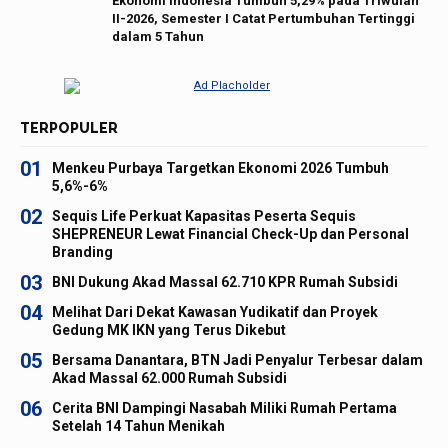
Ekonomi Indonesia Tumbuh 5,29% pada Triwulan
II-2026, Semester I Catat Pertumbuhan Tertinggi
dalam 5 Tahun
TERPOPULER
01
Menkeu Purbaya Targetkan Ekonomi 2026 Tumbuh
5,6%-6%
02
Sequis Life Perkuat Kapasitas Peserta Sequis
SHEPRENEUR Lewat Financial Check-Up dan Personal
Branding
03
BNI Dukung Akad Massal 62.710 KPR Rumah Subsidi
04
Melihat Dari Dekat Kawasan Yudikatif dan Proyek
Gedung MK IKN yang Terus Dikebut
05
Bersama Danantara, BTN Jadi Penyalur Terbesar dalam
Akad Massal 62.000 Rumah Subsidi
06
Cerita BNI Dampingi Nasabah Miliki Rumah Pertama
Setelah 14 Tahun Menikah