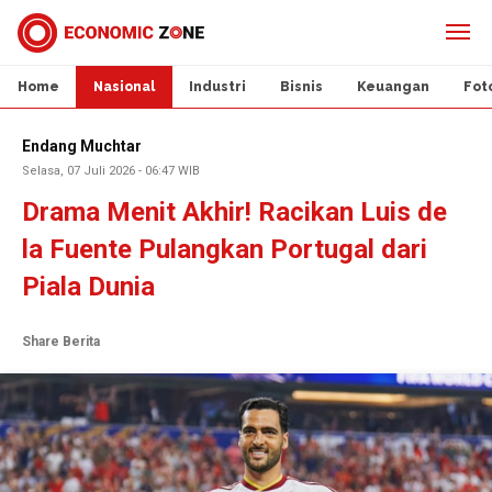
Home
Nasional
Industri
Bisnis
Keuangan
Fot
Endang Muchtar
Selasa, 07 Juli 2026 - 06:47 WIB
Drama Menit Akhir! Racikan Luis de
la Fuente Pulangkan Portugal dari
Piala Dunia
Share Berita