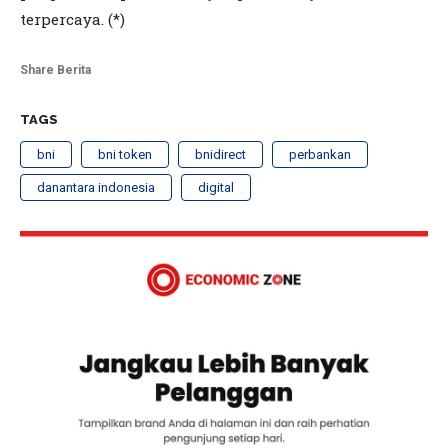
terpercaya. (*)
Share Berita
TAGS
bni
bni token
bnidirect
perbankan
danantara indonesia
digital