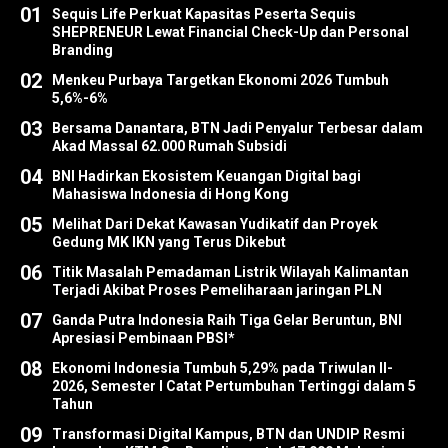
01
Sequis Life Perkuat Kapasitas Peserta Sequis
SHEPRENEUR Lewat Financial Check-Up dan Personal
Branding
02
Menkeu Purbaya Targetkan Ekonomi 2026 Tumbuh
5,6%-6%
03
Bersama Danantara, BTN Jadi Penyalur Terbesar dalam
Akad Massal 62.000 Rumah Subsidi
04
BNI Hadirkan Ekosistem Keuangan Digital bagi
Mahasiswa Indonesia di Hong Kong
05
Melihat Dari Dekat Kawasan Yudikatif dan Proyek
Gedung MK IKN yang Terus Dikebut
06
Titik Masalah Pemadaman Listrik Wilayah Kalimantan
Terjadi Akibat Proses Pemeliharaan jaringan PLN
07
Ganda Putra Indonesia Raih Tiga Gelar Beruntun, BNI
Apresiasi Pembinaan PBSI*
08
Ekonomi Indonesia Tumbuh 5,29% pada Triwulan II-
2026, Semester I Catat Pertumbuhan Tertinggi dalam 5
Tahun
09
Transformasi Digital Kampus, BTN dan UNDIP Resmi