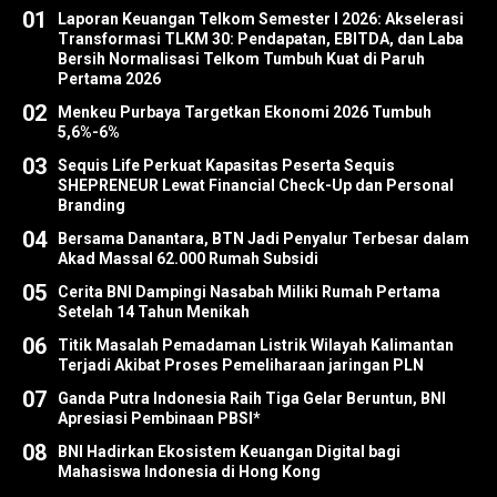
01
Laporan Keuangan Telkom Semester I 2026: Akselerasi
Transformasi TLKM 30: Pendapatan, EBITDA, dan Laba
Bersih Normalisasi Telkom Tumbuh Kuat di Paruh
Pertama 2026
02
Menkeu Purbaya Targetkan Ekonomi 2026 Tumbuh
5,6%-6%
03
Sequis Life Perkuat Kapasitas Peserta Sequis
SHEPRENEUR Lewat Financial Check-Up dan Personal
Branding
04
Bersama Danantara, BTN Jadi Penyalur Terbesar dalam
Akad Massal 62.000 Rumah Subsidi
05
Cerita BNI Dampingi Nasabah Miliki Rumah Pertama
Setelah 14 Tahun Menikah
06
Titik Masalah Pemadaman Listrik Wilayah Kalimantan
Terjadi Akibat Proses Pemeliharaan jaringan PLN
07
Ganda Putra Indonesia Raih Tiga Gelar Beruntun, BNI
Apresiasi Pembinaan PBSI*
08
BNI Hadirkan Ekosistem Keuangan Digital bagi
Mahasiswa Indonesia di Hong Kong