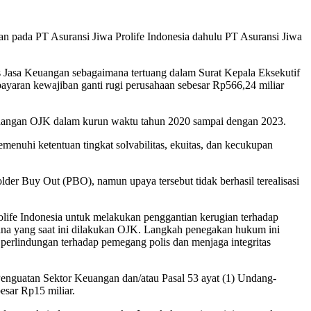
n pada PT Asuransi Jiwa Prolife Indonesia dahulu PT Asuransi Jiwa
s Jasa Keuangan sebagaimana tertuang dalam Surat Kepala Eksekutif
aran kewajiban ganti rugi perusahaan sebesar Rp566,24 miliar
wenangan OJK dalam kurun waktu tahun 2020 sampai dengan 2023.
nuhi ketentuan tingkat solvabilitas, ekuitas, dan kecukupan
r Buy Out (PBO), namun upaya tersebut tidak berhasil terealisasi
olife Indonesia untuk melakukan penggantian kerugian terhadap
idana yang saat ini dilakukan OJK. Langkah penegakan hukum ini
erlindungan terhadap pemegang polis dan menjaga integritas
nguatan Sektor Keuangan dan/atau Pasal 53 ayat (1) Undang-
sar Rp15 miliar.