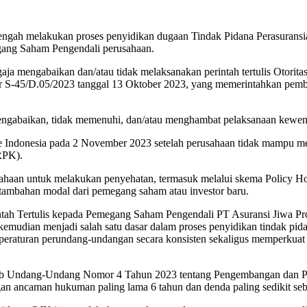
ngah melakukan proses penyidikan dugaan Tindak Pidana Perasuransia
egang Saham Pengendali perusahaan.
a mengabaikan dan/atau tidak melaksanakan perintah tertulis Otorita
S-45/D.05/2023 tanggal 13 Oktober 2023, yang memerintahkan pembay
a mengabaikan, tidak memenuhi, dan/atau menghambat pelaksanaan ke
e Indonesia pada 2 November 2023 setelah perusahaan tidak mampu meme
(RPK).
an untuk melakukan penyehatan, termasuk melalui skema Policy Holde
ambahan modal dari pemegang saham atau investor baru.
intah Tertulis kepada Pemegang Saham Pengendali PT Asuransi Jiwa Pr
t kemudian menjadi salah satu dasar dalam proses penyidikan tindak p
raturan perundang-undangan secara konsisten sekaligus memperkuat p
uf b Undang-Undang Nomor 4 Tahun 2023 tentang Pengembangan dan Pe
n ancaman hukuman paling lama 6 tahun dan denda paling sedikit sebe