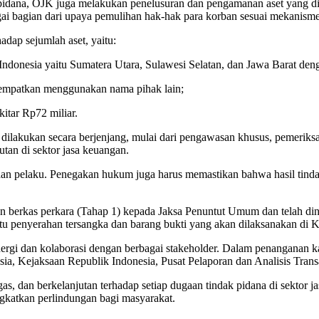
pidana, OJK juga melakukan penelusuran dan pengamanan aset yang did
gai bagian dari upaya pemulihan hak-hak para korban sesuai mekanis
adap sejumlah aset, yaitu:
Indonesia yaitu Sumatera Utara, Sulawesi Selatan, dan Jawa Barat denga
itempatkan menggunakan nama pihak lain;
itar Rp72 miliar.
dilakukan secara berjenjang, mulai dari pengawasan khusus, pemeriksa
an di sektor jasa keuangan.
aan pelaku. Penegakan hukum juga harus memastikan bahwa hasil tinda
an berkas perkara (Tahap 1) kepada Jaksa Penuntut Umum dan telah di
 penyerahan tersangka dan barang bukti yang akan dilaksanakan di Ka
rgi dan kolaborasi dengan berbagai stakeholder. Dalam penanganan ka
sia, Kejaksaan Republik Indonesia, Pusat Pelaporan dan Analisis Tr
, dan berkelanjutan terhadap setiap dugaan tindak pidana di sektor ja
ngkatkan perlindungan bagi masyarakat.