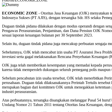
Foto/ist/ECONOMICZONE
ECONOMIC ZONE
- Otoritas Jasa Keuangan (OJK) menyatakan te
Indosurya Sukses (PT AJIS), dengan tersangka Sdr. HS selaku Pem
Dugaan tindak pidana dilakukan dengan modus operandi dengan sengaj
Pengawas Perasuransian, Penjaminan, dan Dana Pensiun OJK Nomor 
sesuai laporan keuangan bulanan per 30 September 2023.
Selain itu, dugaan tindak pidana juga mencakup perbuatan sengaj
Sebelumnya, OJK telah mencabut izin usaha PT Asuransi Jiwa Prolif
investasi serta gagal melaksanakan Rencana Penyehatan Keuangan 
OJK juga telah memberikan kesempatan yang memadai kepada perusaha
karena tidak memperoleh dukungan seluruh pemegang polis maupun t
Sebelum pencabutan izin usaha tersebut, OJK telah menerbitkan Per
perusahaan. Dugaan tidak dilaksanakannya Perintah Tertulis tersebu
merupakan bagian dari komitmen OJK untuk menegakkan ketentuan pe
industri perasuransian.
Atas perbuatannya, tersangka disangkakan melanggar Pasal 54 hur
Undang Nomor 21 Tahun 2011 tentang Otoritas Jasa Keuangan, denga