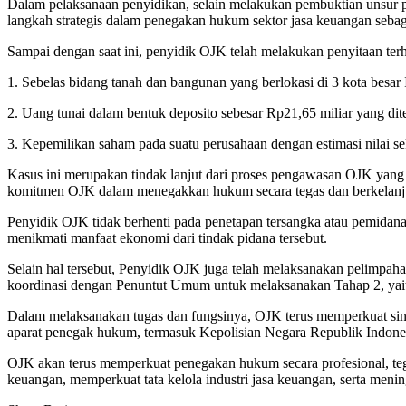
Dalam pelaksanaan penyidikan, selain melakukan pembuktian unsur 
langkah strategis dalam penegakan hukum sektor jasa keuangan seba
Sampai dengan saat ini, penyidik OJK telah melakukan penyitaan terh
1. Sebelas bidang tanah dan bangunan yang berlokasi di 3 kota besar 
2. Uang tunai dalam bentuk deposito sebesar Rp21,65 miliar yang d
3. Kepemilikan saham pada suatu perusahaan dengan estimasi nilai sek
Kasus ini merupakan tindak lanjut dari proses pengawasan OJK yang 
komitmen OJK dalam menegakkan hukum secara tegas dan berkelanjut
Penyidik OJK tidak berhenti pada penetapan tersangka atau pemidan
menikmati manfaat ekonomi dari tindak pidana tersebut.
Selain hal tersebut, Penyidik OJK juga telah melaksanakan pelimpah
koordinasi dengan Penuntut Umum untuk melaksanakan Tahap 2, yaitu
Dalam melaksanakan tugas dan fungsinya, OJK terus memperkuat sine
aparat penegak hukum, termasuk Kepolisian Negara Republik Indone
OJK akan terus memperkuat penegakan hukum secara profesional, tegas
keuangan, memperkuat tata kelola industri jasa keuangan, serta meni