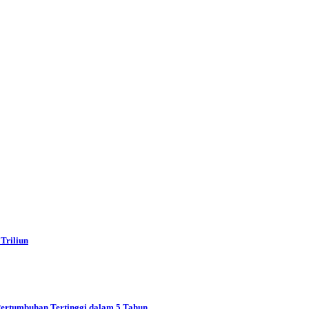
Triliun
Pertumbuhan Tertinggi dalam 5 Tahun