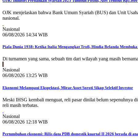
OJK: Industri Perbankan Syariah 2025 Tumbuh Positif, Aset Tembus Rp1.000 
OJK menjelaskan bahwa Bank Umum Syariah (BUS) dan Unit Usaha Syar
nasional.
Nasional
06/08/2026 14:34 WIB
Piala Dunia 1938: Ketika Italia Mengangkat Trofi, Hindia Belanda Membuka 
Di turnamen yang sama, sebuah tim dari wilayah yang masih bernam
Nasional
06/08/2026 13:25 WIB
Ekonomi Melampaui Ekspektasi, Mirae Asset Soroti Sikap Selektif Investor
Meski IHSG kembali menguat, reli pasar dinilai belum sepenuhnya d
reli masih terbatas.
Nasional
06/08/2026 12:18 WIB
Pertumbuhan ekonomi: Rilis data PDB domestik kuartal II 2026 berada di ata