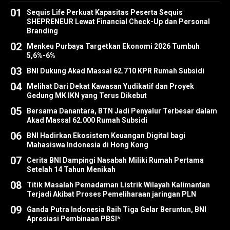
01
Sequis Life Perkuat Kapasitas Peserta Sequis
SHEPRENEUR Lewat Financial Check-Up dan Personal
Branding
02
Menkeu Purbaya Targetkan Ekonomi 2026 Tumbuh
5,6%-6%
03
BNI Dukung Akad Massal 62.710 KPR Rumah Subsidi
04
Melihat Dari Dekat Kawasan Yudikatif dan Proyek
Gedung MK IKN yang Terus Dikebut
05
Bersama Danantara, BTN Jadi Penyalur Terbesar dalam
Akad Massal 62.000 Rumah Subsidi
06
BNI Hadirkan Ekosistem Keuangan Digital bagi
Mahasiswa Indonesia di Hong Kong
07
Cerita BNI Dampingi Nasabah Miliki Rumah Pertama
Setelah 14 Tahun Menikah
08
Titik Masalah Pemadaman Listrik Wilayah Kalimantan
Terjadi Akibat Proses Pemeliharaan jaringan PLN
09
Ganda Putra Indonesia Raih Tiga Gelar Beruntun, BNI
Apresiasi Pembinaan PBSI*