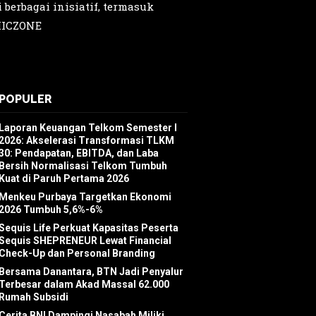
berbagai inisiatif, termasuk
MICZONE
POPULER
Laporan Keuangan Telkom Semester I
2026: Akselerasi Transformasi TLKM
30: Pendapatan, EBITDA, dan Laba
Bersih Normalisasi Telkom Tumbuh
Kuat di Paruh Pertama 2026
Menkeu Purbaya Targetkan Ekonomi
2026 Tumbuh 5,6%-6%
Sequis Life Perkuat Kapasitas Peserta
Sequis SHEPRENEUR Lewat Financial
Check-Up dan Personal Branding
Bersama Danantara, BTN Jadi Penyalur
Terbesar dalam Akad Massal 62.000
Rumah Subsidi
Cerita BNI Dampingi Nasabah Miliki