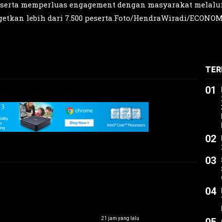
, serta memperluas engagement dengan masyarakat melalui 
tkan lebih dari 7.500 peserta.Foto/HendraWiradi/ECONO
TER
01
02
03
04
21 jam yang lalu