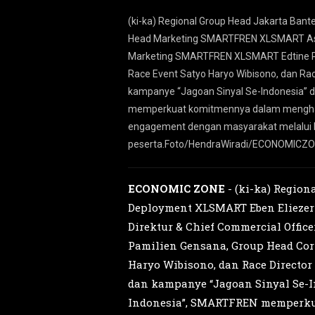
lalui kampanye
(ki-ka) Regional Group Head Jakarta Ban
engalaman digital
Head Marketing SMARTFREN XLSMART Astiy
 2026 yang
Marketing SMARTFREN XLSMART Edtine Pam
Race Event Satyo Haryo Wibisono, dan R
kampanye “Jagoan Sinyal Se-Indonesia” d
memperkuat komitmennya dalam menghadirk
engagement dengan masyarakat melalui be
peserta.Foto/HendraWiradi/ECONOMICZ
ECONOMIC ZONE
- (ki-ka) Region
Deployment XLSMART Eben Elieze
Direktur & Chief Commercial Offi
Pamilien Gensana, Group Head Cor
Haryo Wibisono, dan Race Directo
dan kampanye “Jagoan Sinyal Se-In
Indonesia”, SMARTFREN memperku