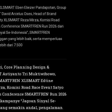
t XLSMART Eben Eliezer Pandapotan, Group
Direktur & Chief Com
David Arcelus Oses, Head of Brand
Indonesia” di XLSMAR
ty XLSMART Reza Mirza, Komisi Road
menghadirkan kualitas
ess Conference SMARTFREN Run 2026 dan
melalui berbagai ini
inyal Se-Indonesia”, SMARTFREN
gan yang lebih baik, serta memperluas
bih dari 7.500
i, Core Planning Design &
Astiyanto Tri Muktiwibowo,
g SMARTFREN XLSMART Edtine
a, Komisi Road Race Event Satyo
ess Conference SMARTFREN Run 2026
i kampanye “Jagoan Sinyal Se-
yang semakin andal, pengalaman