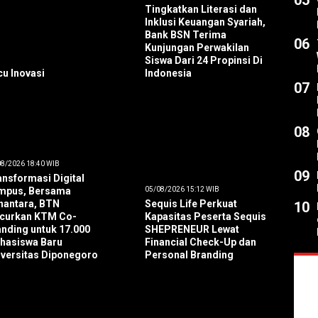
05
Tingkatkan Literasi dan
Inklusi Keuangan Syariah,
Bank BSN Terima
06
Kunjungan Perwakilan
Siswa Dari 24 Propinsi Di
u Inovasi
Indonesia
07
08
8/2026 18:40 WIB
09
nsformasi Digital
mpus, Bersama
05/08/2026 15:12 WIB
nantara, BTN
Sequis Life Perkuat
10
ncurkan KTM Co-
Kapasitas Peserta Sequis
anding untuk 17.000
SHEPRENEUR Lewat
hasiswa Baru
Financial Check-Up dan
iversitas Diponegoro
Personal Branding