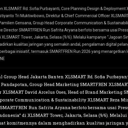
ten XLSMART Rd. Sofia Purbayanti, Core Planning Design & Deploymen
anto Tri Muktiwibowo, Direktur & Chief Commercial Officer XLSMART 
ilien Gensana, Group Head Corporate Communication & Sustainabili
ace Director SMARTFREN Run Safrita Aryana berfoto bersama usai Pr
i XLSMART Tower, Jakarta, Selasa (9/6). Melalui kampanye “Jagoan S
an kualitas jaringan yang semakin andal, pengalaman digital pelang
rbagai inisiatif, termasuk SMARTFREN Run 2026 yang menargetkan le
ONE
al Group Head Jakarta Banten XLSMART Rd. Sofia Purbayant
r Pandapotan, Group Head Marketing SMARTFREN XLSMART 
cer XLSMART David Arcelus Oses, Head of Brand Marketin
porate Communication & Sustainability XLSMART Reza Mirz
r SMARTFREN Run Safrita Aryana berfoto bersama usai Pr
donesia” di XLSMART Tower, Jakarta, Selasa (9/6). Melalu
at komitmennya dalam menghadirkan kualitas jaringan 