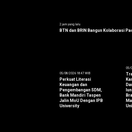
2 jam yang lalu
BTN dan BRIN Bangun Kolaborasi Pac
05/0
05/08/2026 18:47 WIB
Tra
Perkuat Literasi
Ka
Keuangan dan
Da
Pengembangan SDM,
lu
Bank Mandiri Taspen
Br
Jalin MoU Dengan IPB
Ma
University
Un