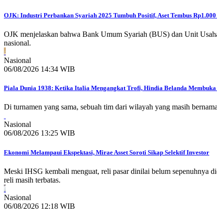
OJK: Industri Perbankan Syariah 2025 Tumbuh Positif, Aset Tembus Rp1.000 
OJK menjelaskan bahwa Bank Umum Syariah (BUS) dan Unit Usaha Syar
nasional.
Nasional
06/08/2026 14:34 WIB
Piala Dunia 1938: Ketika Italia Mengangkat Trofi, Hindia Belanda Membuka 
Di turnamen yang sama, sebuah tim dari wilayah yang masih bernam
Nasional
06/08/2026 13:25 WIB
Ekonomi Melampaui Ekspektasi, Mirae Asset Soroti Sikap Selektif Investor
Meski IHSG kembali menguat, reli pasar dinilai belum sepenuhnya d
reli masih terbatas.
Nasional
06/08/2026 12:18 WIB