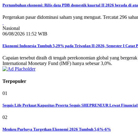
Pertumbuhan ekonomi: Rilis data PDB domestik kuartal II 2026 berada di ata
Pergerakan pasar didominasi saham yang menguat. Tercatat 296 saha
Nasional
06/08/2026 11:52 WIB
Ekonomi Indonesia Tumbuh 5,29% pada Triwulan II-2026, Semester I Catat 
Capaian tersebut diraih di tengah perekonomian global yang bergerak
International Monetary Fund (IMF) hanya sebesar 3,0%.
Terpopuler
01
Sequis Life Perkuat Kapasitas Peserta Sequis SHEPRENEUR Lewat Financial
02
Menkeu Purbaya Targetkan Ekonomi 2026 Tumbuh 5,6%-6%