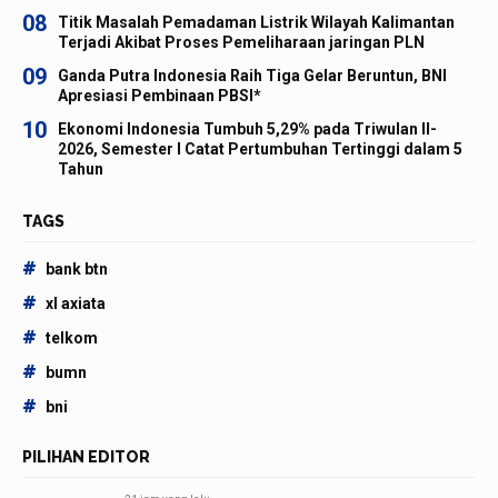
08
Titik Masalah Pemadaman Listrik Wilayah Kalimantan
Terjadi Akibat Proses Pemeliharaan jaringan PLN
09
Ganda Putra Indonesia Raih Tiga Gelar Beruntun, BNI
Apresiasi Pembinaan PBSI*
10
Ekonomi Indonesia Tumbuh 5,29% pada Triwulan II-
2026, Semester I Catat Pertumbuhan Tertinggi dalam 5
Tahun
TAGS
#
bank btn
#
xl axiata
#
telkom
#
bumn
#
bni
PILIHAN EDITOR