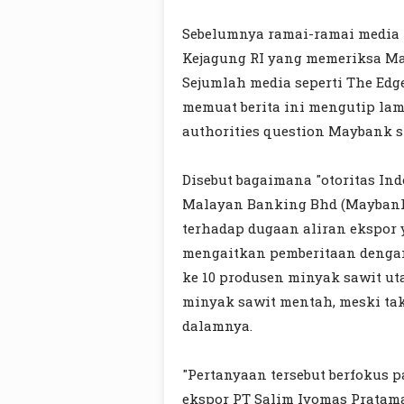
Sebelumnya ramai-ramai media 
Kejagung RI yang memeriksa Ma
Sejumlah media seperti The Edg
memuat berita ini mengutip la
authorities question Maybank st
Disebut bagaimana "otoritas Ind
Malayan Banking Bhd (Maybank)
terhadap dugaan aliran ekspor 
mengaitkan pemberitaan dengan
ke 10 produsen minyak sawit ut
minyak sawit mentah, meski tak
dalamnya.
"Pertanyaan tersebut berfokus p
ekspor PT Salim Ivomas Pratama