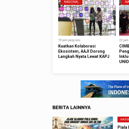
NASIONAL
NA
19 jam yang lalu
22 jam 
Kuatkan Kolaborasi
CIMB
Ekosistem, AAJI Dorong
Peng
Langkah Nyata Lewat KAPJ
Inklu
UNID
BERITA LAINNYA
NASIO
Piala 