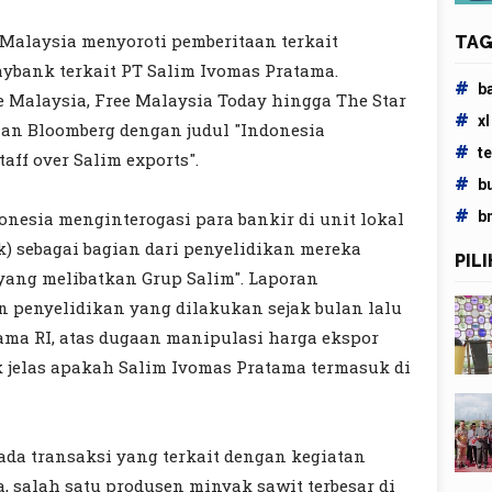
Malaysia menyoroti pemberitaan terkait
TAG
ybank terkait PT Salim Ivomas Pratama.
#
b
e Malaysia, Free Malaysia Today hingga The Star
#
xl
man Bloomberg dengan judul "Indonesia
#
t
aff over Salim exports".
#
b
#
b
onesia menginterogasi para bankir di unit lokal
 sebagai bagian dari penyelidikan mereka
PIL
yang melibatkan Grup Salim". Laporan
 penyelidikan yang dilakukan sejak bulan lalu
ama RI, atas dugaan manipulasi harga ekspor
 jelas apakah Salim Ivomas Pratama termasuk di
ada transaksi yang terkait dengan kegiatan
, salah satu produsen minyak sawit terbesar di