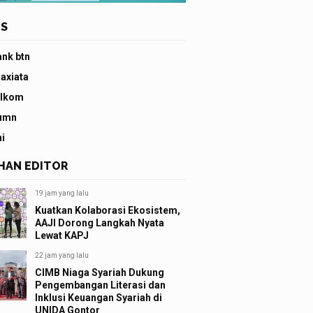
S
ank btn
 axiata
elkom
umn
ni
IHAN EDITOR
19 jam yang lalu
Kuatkan Kolaborasi Ekosistem,
AAJI Dorong Langkah Nyata
Lewat KAPJ
22 jam yang lalu
CIMB Niaga Syariah Dukung
Pengembangan Literasi dan
Inklusi Keuangan Syariah di
UNIDA Gontor