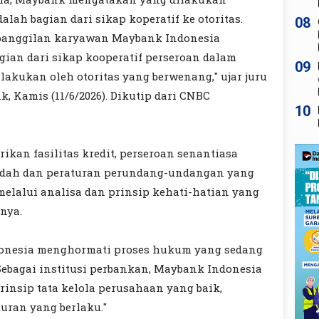
lah bagian dari sikap koperatif ke otoritas.
08
anggilan karyawan Maybank Indonesia
ian dari sikap kooperatif perseroan dalam
09
lakukan oleh otoritas yang berwenang," ujar juru
, Kamis (11/6/2026). Dikutip dari CNBC
10
ikan fasilitas kredit, perseroan senantiasa
idah dan peraturan perundang-undangan yang
 melalui analisa dan prinsip kehati-hatian yang
snya.
onesia menghormati proses hukum yang sedang
Sebagai institusi perbankan, Maybank Indonesia
rinsip tata kelola perusahaan yang baik,
uran yang berlaku."