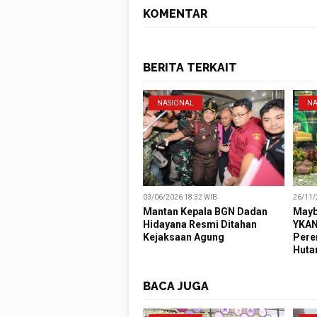
KOMENTAR
BERITA TERKAIT
NASIONAL
NA
03/06/2026 18:32 WIB
26/11/
Mantan Kepala BGN Dadan
Mayb
Hidayana Resmi Ditahan
YKAN
Kejaksaan Agung
Pere
Huta
BACA JUGA