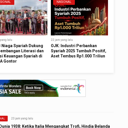
SIONAL
NASIONAL
yang lalu
22 jam yang lalu
 Niaga Syariah Dukung
OJK: Industri Perbankan
embangan Literasi dan
Syariah 2025 Tumbuh Positif,
si Keuangan Syariah di
Aset Tembus Rp1.000 Triliun
A Gontor
23 jam yang lalu
NAL
Dunia 1938: Ketika Italia Mengangkat Trofi, Hindia Belanda