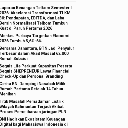
Laporan Keuangan Telkom Semester I
2026: Akselerasi Transformasi TLKM
30: Pendapatan, EBITDA, dan Laba
Bersih Normalisasi Telkom Tumbuh
Kuat di Paruh Pertama 2026
Menkeu Purbaya Targetkan Ekonomi
2026 Tumbuh 5,6%-6%
Bersama Danantara, BTN Jadi Penyalur
Terbesar dalam Akad Massal 62.000
Rumah Subsidi
Sequis Life Perkuat Kapasitas Peserta
Sequis SHEPRENEUR Lewat Financial
Check-Up dan Personal Branding
Cerita BNI Dampingi Nasabah Miliki
Rumah Pertama Setelah 14 Tahun
Menikah
Titik Masalah Pemadaman Listrik
Wilayah Kalimantan Terjadi Akibat
Proses Pemeliharaan jaringan PLN
BNI Hadirkan Ekosistem Keuangan
Digital bagi Mahasiswa Indonesia di