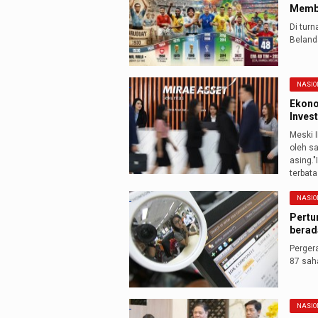
Membu
Di tur
Beland
NASIO
Ekono
Inves
Meski 
oleh s
asing.
terbata
NASIO
Pertu
berada
Perger
87 sah
NASIO