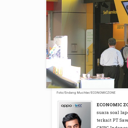
Foto/Endang Muchtar/ECONOMICZONE
ECONOMIC Z
suara soal la
terkait PT Sa
CNBC Indones