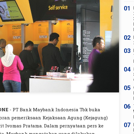
01
02
03
04
05
06
ONE
- PT Bank Maybank Indonesia Tbk buka
poran pemeriksaan Kejaksaan Agung (Kejagung)
07
wit Ivomas Pratama. Dalam pernyataan pers ke
ia, Maybank mengatakan yang dilakukan