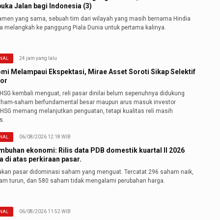
ka Jalan bagi Indonesia (3)
namen yang sama, sebuah tim dari wilayah yang masih bernama Hindia
a melangkah ke panggung Piala Dunia untuk pertama kalinya.
24 jam yang lalu
NAL
mi Melampaui Ekspektasi, Mirae Asset Soroti Sikap Selektif
tor
IHSG kembali menguat, reli pasar dinilai belum sepenuhnya didukung
aham-saham berfundamental besar maupun arus masuk investor
"IHSG memang melanjutkan penguatan, tetapi kualitas reli masih
s.
06/08/2026 12:18 WIB
NAL
mbuhan ekonomi: Rilis data PDB domestik kuartal II 2026
 di atas perkiraan pasar.
akan pasar didominasi saham yang menguat. Tercatat 296 saham naik,
am turun, dan 580 saham tidak mengalami perubahan harga.
06/08/2026 11:52 WIB
NAL