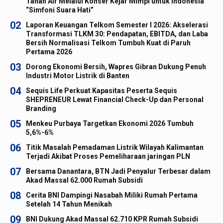
Tanah Air Melalui Konser Kejar Mimpi untuk Indonesia
“Simfoni Suara Hati”
02
Laporan Keuangan Telkom Semester I 2026: Akselerasi
Transformasi TLKM 30: Pendapatan, EBITDA, dan Laba
Bersih Normalisasi Telkom Tumbuh Kuat di Paruh
Pertama 2026
03
Dorong Ekonomi Bersih, Wapres Gibran Dukung Penuh
Industri Motor Listrik di Banten
04
Sequis Life Perkuat Kapasitas Peserta Sequis
SHEPRENEUR Lewat Financial Check-Up dan Personal
Branding
05
Menkeu Purbaya Targetkan Ekonomi 2026 Tumbuh
5,6%-6%
06
Titik Masalah Pemadaman Listrik Wilayah Kalimantan
Terjadi Akibat Proses Pemeliharaan jaringan PLN
07
Bersama Danantara, BTN Jadi Penyalur Terbesar dalam
Akad Massal 62.000 Rumah Subsidi
08
Cerita BNI Dampingi Nasabah Miliki Rumah Pertama
Setelah 14 Tahun Menikah
09
BNI Dukung Akad Massal 62.710 KPR Rumah Subsidi