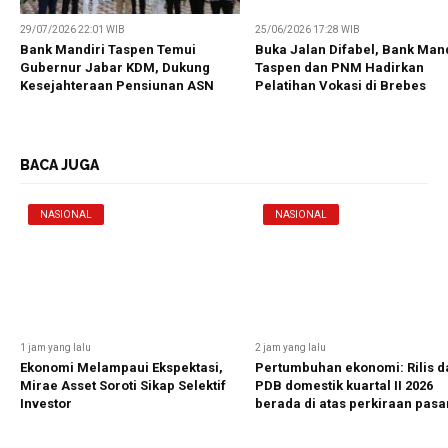
29/07/2026 22:01 WIB
25/06/2026 17:28 WIB
Bank Mandiri Taspen Temui
Buka Jalan Difabel, Bank Mand
Gubernur Jabar KDM, Dukung
Taspen dan PNM Hadirkan
Kesejahteraan Pensiunan ASN
Pelatihan Vokasi di Brebes
BACA JUGA
NASIONAL
NASIONAL
1 jam yang lalu
2 jam yang lalu
Ekonomi Melampaui Ekspektasi,
Pertumbuhan ekonomi: Rilis d
Mirae Asset Soroti Sikap Selektif
PDB domestik kuartal II 2026
Investor
berada di atas perkiraan pasa