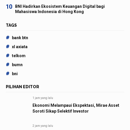
10
BNI Hadirkan Ekosistem Keuangan Digital bagi
Mahasiswa Indonesia di Hong Kong
TAGS
#
bank btn
#
xl axiata
#
telkom
#
bumn
#
bni
PILIHAN EDITOR
1 jam yang lalu
Ekonomi Melampaui Ekspektasi, Mirae Asset
Soroti Sikap Selektif Investor
2 jam yang lalu