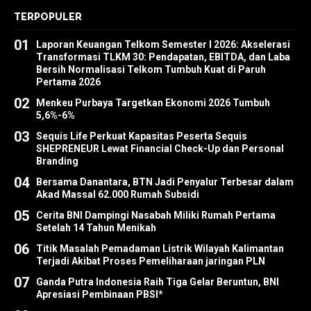
TERPOPULER
01
Laporan Keuangan Telkom Semester I 2026: Akselerasi
Transformasi TLKM 30: Pendapatan, EBITDA, dan Laba
Bersih Normalisasi Telkom Tumbuh Kuat di Paruh
Pertama 2026
02
Menkeu Purbaya Targetkan Ekonomi 2026 Tumbuh
5,6%-6%
03
Sequis Life Perkuat Kapasitas Peserta Sequis
SHEPRENEUR Lewat Financial Check-Up dan Personal
Branding
04
Bersama Danantara, BTN Jadi Penyalur Terbesar dalam
Akad Massal 62.000 Rumah Subsidi
05
Cerita BNI Dampingi Nasabah Miliki Rumah Pertama
Setelah 14 Tahun Menikah
06
Titik Masalah Pemadaman Listrik Wilayah Kalimantan
Terjadi Akibat Proses Pemeliharaan jaringan PLN
07
Ganda Putra Indonesia Raih Tiga Gelar Beruntun, BNI
Apresiasi Pembinaan PBSI*