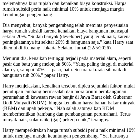
melemahnya kurs rupiah dan kenaikan biaya konstruksi. Harga
rumah subsidi perlu naik minimal 10% untuk menjaga margin
keuntungan pengembang.
Dia menyebut, banyak pengembang telah meminta penyesuaian
harga rumah subsidi karena kenaikan biaya bangunan mencapai
sekitar 20%. “Sudah banyak (developer) yang teriak naik, karena
peningkatannya itu sekitar 20% di bangunan saja,” kata Harry saat
ditemui di Kemang, Jakarta Selatan, Jumat (22/5/2026).
Menurut dia, kenaikan tertinggi terjadi pada material alam, seperti
pasir dan batu yang melonjak 50%. “Yang paling tinggi di material
alam ya, sampai 50% — pasir, batu. Secara rata-rata sih naik di
bangunan tuh 20%,” papar Harry.
Harry menjelaskan, kenaikan tersebut dipicu sejumlah faktor, mulai
penutupan tambang bermasalah dan moratorium pembangunan
perumahan di kawasan rawan banjir di Jawa Barat oleh Gubernur
Dedi Mulyadi (KDM), hingga kenaikan harga bahan bakar minyak
(BBM) dan upah pekerja. “Nah salah satunya kan KDM
memberhentikan (tambang dan pembangunan perumahan). Terus
minyak naik, solar naik, (gaji) pekerja naik,” terangnya.
Harry memperkirakan harga rumah subsidi perlu naik minimal 10%
untuk menjaga margin keuntungan pengembang. “Ya, harusnya