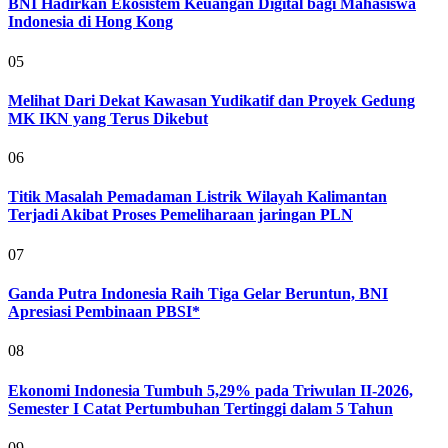
BNI Hadirkan Ekosistem Keuangan Digital bagi Mahasiswa
Indonesia di Hong Kong
05
Melihat Dari Dekat Kawasan Yudikatif dan Proyek Gedung
MK IKN yang Terus Dikebut
06
Titik Masalah Pemadaman Listrik Wilayah Kalimantan
Terjadi Akibat Proses Pemeliharaan jaringan PLN
07
Ganda Putra Indonesia Raih Tiga Gelar Beruntun, BNI
Apresiasi Pembinaan PBSI*
08
Ekonomi Indonesia Tumbuh 5,29% pada Triwulan II-2026,
Semester I Catat Pertumbuhan Tertinggi dalam 5 Tahun
09