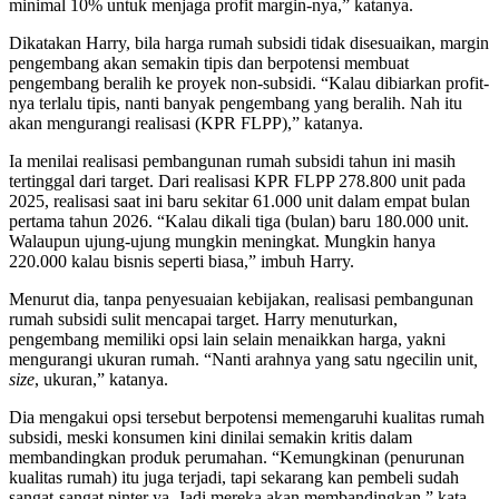
minimal 10% untuk menjaga profit margin-nya,” katanya.
Dikatakan Harry, bila harga rumah subsidi tidak disesuaikan, margin
pengembang akan semakin tipis dan berpotensi membuat
pengembang beralih ke proyek non-subsidi. “Kalau dibiarkan profit-
nya terlalu tipis, nanti banyak pengembang yang beralih. Nah itu
akan mengurangi realisasi (KPR FLPP),” katanya.
Ia menilai realisasi pembangunan rumah subsidi tahun ini masih
tertinggal dari target. Dari realisasi KPR FLPP 278.800 unit pada
2025, realisasi saat ini baru sekitar 61.000 unit dalam empat bulan
pertama tahun 2026. “Kalau dikali tiga (bulan) baru 180.000 unit.
Walaupun ujung-ujung mungkin meningkat. Mungkin hanya
220.000 kalau bisnis seperti biasa,” imbuh Harry.
Menurut dia, tanpa penyesuaian kebijakan, realisasi pembangunan
rumah subsidi sulit mencapai target. Harry menuturkan,
pengembang memiliki opsi lain selain menaikkan harga, yakni
mengurangi ukuran rumah. “Nanti arahnya yang satu ngecilin unit
,
size
, ukuran,” katanya.
Dia mengakui opsi tersebut berpotensi memengaruhi kualitas rumah
subsidi, meski konsumen kini dinilai semakin kritis dalam
membandingkan produk perumahan. “Kemungkinan (penurunan
kualitas rumah) itu juga terjadi, tapi sekarang kan pembeli sudah
sangat-sangat pinter ya. Jadi mereka akan membandingkan,” kata