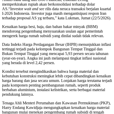
memperkirakan rupiah akan berkonsolidasi terhadap dolar
AS.“Investor
wait and see
rilis data neraca transaksi berjalan kuartal
I-2026 Indonesia. Investor juga masih mengantisipasi respon Iran
terhadap proposal AS yg terbaru,” kata Lukman, Jumat (22/5/2026).
Kenaikan harga besi, baja, dan bahan bakar minyak (BBM)
mendorong pengembang menyuarakan usulan agar pemerintah
mengerek harga rumah subsidi yang dinilai sudah tidak relevan.
Data Indeks Harga Perdagangan Besar (IHPB) menunjukkan inflasi
tertinggi terjadi pada kelompok Bangunan Tempat Tinggal dan
Bukan Tempat Tinggal yang mencapai 5,93 persen secara tahunan
(year-on-year). Angka ini jauh melampaui tingkat inflasi nasional
yang berada di level 2,42 persen.
Kondisi tersebut mengindikasikan bahwa harga material dan
kebutuhan konstruksi meningkat lebih cepat dibandingkan kenaikan
harga barang dan jasa secara umum. Lonjakan harga terutama terjadi
pada komponen penting pembangunan rumah, seperti produk
berbahan aluminium, instalasi kelistrikan, serta berbagai material
pendukung lainnya.
Tenaga Ahli Menteri Perumahan dan Kawasan Permukiman (PKP),
Harry Endang Kawidjaja mengungkapkan kenaikan harga material
bangunan mulai menekan pengembang rumah subsidi di tengah