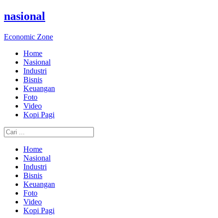
nasional
Economic Zone
Home
Nasional
Industri
Bisnis
Keuangan
Foto
Video
Kopi Pagi
Home
Nasional
Industri
Bisnis
Keuangan
Foto
Video
Kopi Pagi