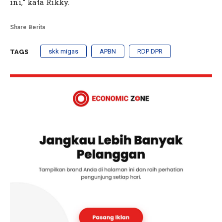
ini," kata Rikky.
Share Berita
skk migas
APBN
RDP DPR
TAGS