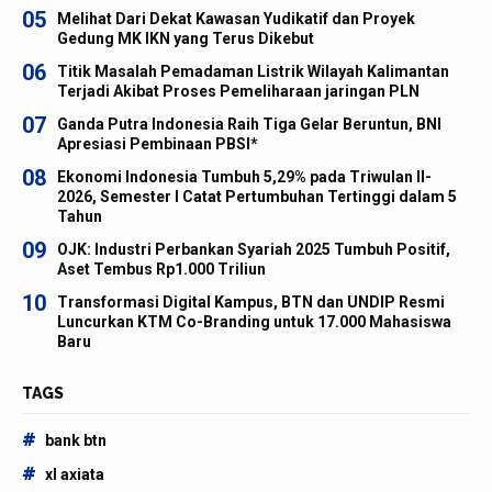
05
Melihat Dari Dekat Kawasan Yudikatif dan Proyek
Gedung MK IKN yang Terus Dikebut
06
Titik Masalah Pemadaman Listrik Wilayah Kalimantan
Terjadi Akibat Proses Pemeliharaan jaringan PLN
07
Ganda Putra Indonesia Raih Tiga Gelar Beruntun, BNI
Apresiasi Pembinaan PBSI*
08
Ekonomi Indonesia Tumbuh 5,29% pada Triwulan II-
2026, Semester I Catat Pertumbuhan Tertinggi dalam 5
Tahun
09
OJK: Industri Perbankan Syariah 2025 Tumbuh Positif,
Aset Tembus Rp1.000 Triliun
10
Transformasi Digital Kampus, BTN dan UNDIP Resmi
Luncurkan KTM Co-Branding untuk 17.000 Mahasiswa
Baru
TAGS
#
bank btn
#
xl axiata