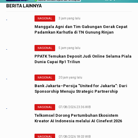
BERITA LAINNYA
3 jam yang lalu
NASIONAL
Manggala Agni dan Tim Gabungan Gerak Cepat
Padamkan Karhutla di TN Gunung Rinjan
5 jam yang lalu
NASIONAL
PPATK Temukan Deposit Judi Online Selama Piala
Dunia Capai Rp1 Triliun
20 jam yang lalu
NASIONAL
Bank Jakarta–Persija "United for Jakarta": Dari
Sponsorship Menuju Strategic Partnership
07/08/2026 23:36 WIB
NASIONAL
Telkomsel Dorong Pertumbuhan Ekosistem
Kreator AI Indonesia melalui AI Cinefest 2026
07/08/2026 18:03 WIB
NASIONAL