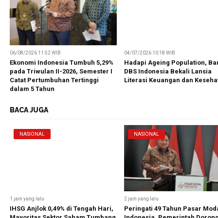
06/08/2026 11:52 WIB
04/07/2026 10:18 WIB
Ekonomi Indonesia Tumbuh 5,29%
Hadapi Ageing Population, Ba
pada Triwulan II-2026, Semester I
DBS Indonesia Bekali Lansia
Catat Pertumbuhan Tertinggi
Literasi Keuangan dan Keseha
dalam 5 Tahun
BACA JUGA
NASIONAL
NASIONAL
1 jam yang lalu
2 jam yang lalu
IHSG Anjlok 0,49% di Tengah Hari,
Peringati 49 Tahun Pasar Mod
Mayoritas Sektor Saham Tumbang
Indonesia, Pemerintah Doron