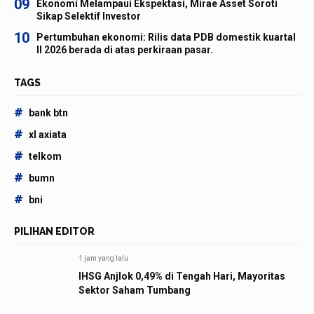
09
Ekonomi Melampaui Ekspektasi, Mirae Asset Soroti
Sikap Selektif Investor
10
Pertumbuhan ekonomi: Rilis data PDB domestik kuartal
II 2026 berada di atas perkiraan pasar.
TAGS
#
bank btn
#
xl axiata
#
telkom
#
bumn
#
bni
PILIHAN EDITOR
1 jam yang lalu
IHSG Anjlok 0,49% di Tengah Hari, Mayoritas
Sektor Saham Tumbang