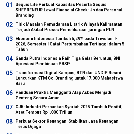
01
Sequis Life Perkuat Kapasitas Peserta Sequis
SHEPRENEUR Lewat Financial Check-Up dan Personal
Branding
02
Titik Masalah Pemadaman Listrik Wilayah Kalimantan
Terjadi Akibat Proses Pemeliharaan jaringan PLN
03
Ekonomi Indonesia Tumbuh 5,29% pada Triwulan II-
2026, Semester I Catat Pertumbuhan Tertinggi dalam 5
Tahun
04
Ganda Putra Indonesia Raih Tiga Gelar Beruntun, BNI
Apresiasi Pembinaan PBSI*
05
Transformasi Digital Kampus, BTN dan UNDIP Resmi
Luncurkan KTM Co-Branding untuk 17.000 Mahasiswa
Baru
06
Panduan Praktis Mengganti Atap Asbes Menjadi
Genteng Secara Aman
07
OJK: Industri Perbankan Syariah 2025 Tumbuh Positif,
Aset Tembus Rp1.000 Triliun
08
Perkuat Sektor Keuangan, Stabilitas Jasa Keuangan
Terus Dijaga