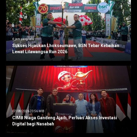
4 jam yang lalu
Sukses Hijaukan Lhokseumawe, BSN Tebar Kebaikan
Lewat Lilawangsa Run 2026
07/08/2026 23:56 WIB
CIMB Niaga Gandeng Ajaib, Perluas Akses Investasi
Digital bagi Nasabah