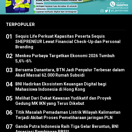
TERPOPULER
01
Sequis Life Perkuat Kapasitas Peserta Sequis
SHEPRENEUR Lewat Financial Check-Up dan Personal
Branding
02
Menkeu Purbaya Targetkan Ekonomi 2026 Tumbuh
5,6%-6%
03
Bersama Danantara, BTN Jadi Penyalur Terbesar dalam
Akad Massal 62.000 Rumah Subsidi
04
BNI Hadirkan Ekosistem Keuangan Digital bagi
Mahasiswa Indonesia di Hong Kong
05
Melihat Dari Dekat Kawasan Yudikatif dan Proyek
Gedung MK IKN yang Terus Dikebut
06
Titik Masalah Pemadaman Listrik Wilayah Kalimantan
Terjadi Akibat Proses Pemeliharaan jaringan PLN
07
Ganda Putra Indonesia Raih Tiga Gelar Beruntun, BNI
Apresiasi Pembinaan PBSI*