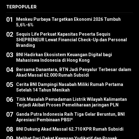
TERPOPULER
01
Menkeu Purbaya Targetkan Ekonomi 2026 Tumbuh
5,6%-6%
02
Sequis Life Perkuat Kapasitas Peserta Sequis
SHEPRENEUR Lewat Financial Check-Up dan Personal
Branding
03
BNI Hadirkan Ekosistem Keuangan Digital bagi
Mahasiswa Indonesia di Hong Kong
04
Bersama Danantara, BTN Jadi Penyalur Terbesar dalam
Akad Massal 62.000 Rumah Subsidi
05
Cerita BNI Dampingi Nasabah Miliki Rumah Pertama
Setelah 14 Tahun Menikah
06
Titik Masalah Pemadaman Listrik Wilayah Kalimantan
Terjadi Akibat Proses Pemeliharaan jaringan PLN
07
Ganda Putra Indonesia Raih Tiga Gelar Beruntun, BNI
Apresiasi Pembinaan PBSI*
08
BNI Dukung Akad Massal 62.710 KPR Rumah Subsidi
09
Melihat Dari Dekat Kawasan Yudikatif dan Proyek