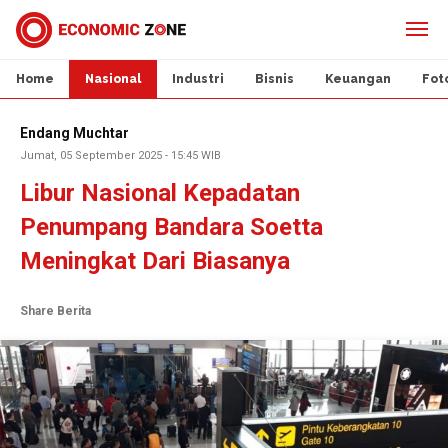
Home
Nasional
Industri
Bisnis
Keuangan
Fot
Endang Muchtar
Jumat, 05 September 2025 - 15:45 WIB
Libur Nasional Kepadatan
Penumpang Bandara Soetta
Meningkat Dari Biasanya
Share Berita