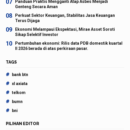
07
Panduan Praktis Mengganti Atap Asbes Menjadi
Genteng Secara Aman
08
Perkuat Sektor Keuangan, Stabilitas Jasa Keuangan
Terus Dijaga
09
Ekonomi Melampaui Ekspektasi, Mirae Asset Soroti
Sikap Selektif Investor
10
Pertumbuhan ekonomi: Rilis data PDB domestik kuartal
II 2026 berada di atas perkiraan pasar.
TAGS
#
bank btn
#
xl axiata
#
telkom
#
bumn
#
bni
PILIHAN EDITOR