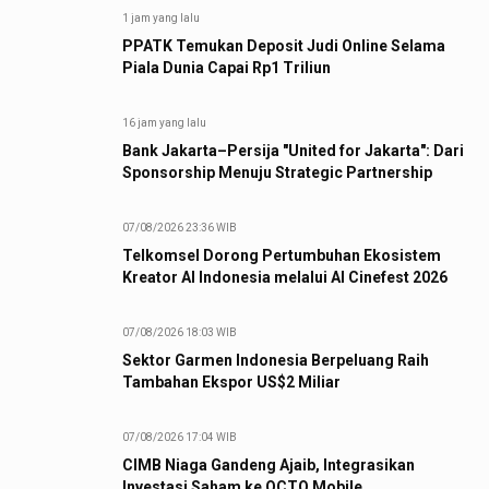
1 jam yang lalu
PPATK Temukan Deposit Judi Online Selama
Piala Dunia Capai Rp1 Triliun
16 jam yang lalu
Bank Jakarta–Persija "United for Jakarta": Dari
Sponsorship Menuju Strategic Partnership
07/08/2026 23:36 WIB
Telkomsel Dorong Pertumbuhan Ekosistem
Kreator AI Indonesia melalui AI Cinefest 2026
07/08/2026 18:03 WIB
Sektor Garmen Indonesia Berpeluang Raih
Tambahan Ekspor US$2 Miliar
07/08/2026 17:04 WIB
CIMB Niaga Gandeng Ajaib, Integrasikan
Investasi Saham ke OCTO Mobile