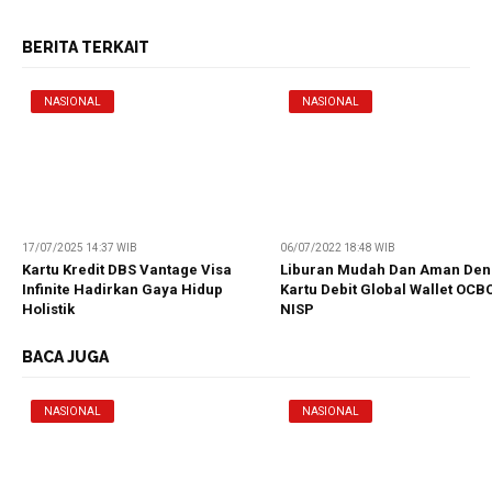
BERITA TERKAIT
NASIONAL
NASIONAL
17/07/2025 14:37 WIB
06/07/2022 18:48 WIB
Kartu Kredit DBS Vantage Visa
Liburan Mudah Dan Aman De
Infinite Hadirkan Gaya Hidup
Kartu Debit Global Wallet OCB
Holistik
NISP
BACA JUGA
NASIONAL
NASIONAL