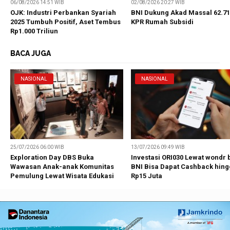
06/08/2026 14:51 WIB
02/08/2026 20:27 WIB
OJK: Industri Perbankan Syariah
BNI Dukung Akad Massal 62.7
2025 Tumbuh Positif, Aset Tembus
KPR Rumah Subsidi
Rp1.000 Triliun
BACA JUGA
NASIONAL
NASIONAL
25/07/2026 06:00 WIB
13/07/2026 09:49 WIB
Exploration Day DBS Buka
Investasi ORI030 Lewat wondr 
Wawasan Anak-anak Komunitas
BNI Bisa Dapat Cashback hin
Pemulung Lewat Wisata Edukasi
Rp15 Juta