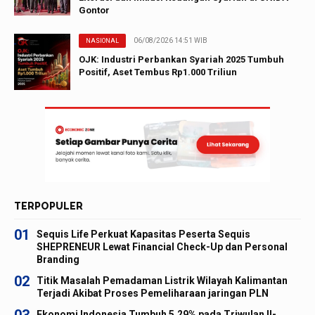
Gontor
06/08/2026 14:51 WIB
NASIONAL
OJK: Industri Perbankan Syariah 2025 Tumbuh
Positif, Aset Tembus Rp1.000 Triliun
TERPOPULER
01
Sequis Life Perkuat Kapasitas Peserta Sequis
SHEPRENEUR Lewat Financial Check-Up dan Personal
Branding
02
Titik Masalah Pemadaman Listrik Wilayah Kalimantan
Terjadi Akibat Proses Pemeliharaan jaringan PLN
03
Ekonomi Indonesia Tumbuh 5,29% pada Triwulan II-