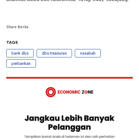
Share Berita
TAGS
bank dbs
dbs treasures
nasabah
perbankan