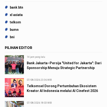
#
bank btn
#
xl axiata
#
telkom
#
bumn
#
bni
PILIHAN EDITOR
14 jam yang lalu
Bank Jakarta–Persija "United for Jakarta": Dari
Sponsorship Menuju Strategic Partnership
07/08/2026 23:36 WIB
Telkomsel Dorong Pertumbuhan Ekosistem
Kreator AI Indonesia melalui AI Cinefest 2026
07/08/2026 18:03 WIB