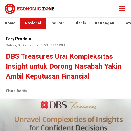
Home
Nasional
Industri
Bisnis
Keuangan
Fot
Fery Pradolo
Selasa, 05 September 2023 - 07:54 WIB
DBS Treasures Urai Kompleksitas
Insight untuk Dorong Nasabah Yakin
Ambil Keputusan Finansial
Share Berita