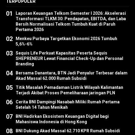
TERPOPULER
01
Laporan Keuangan Telkom Semester I 2026: Akselerasi
Transformasi TLKM 30: Pendapatan, EBITDA, dan Laba
Bersih Normalisasi Telkom Tumbuh Kuat di Paruh
Pertama 2026
02
Menkeu Purbaya Targetkan Ekonomi 2026 Tumbuh
5,6%-6%
03
Sequis Life Perkuat Kapasitas Peserta Sequis
SHEPRENEUR Lewat Financial Check-Up dan Personal
Branding
04
Bersama Danantara, BTN Jadi Penyalur Terbesar dalam
Akad Massal 62.000 Rumah Subsidi
05
Titik Masalah Pemadaman Listrik Wilayah Kalimantan
Terjadi Akibat Proses Pemeliharaan jaringan PLN
06
Cerita BNI Dampingi Nasabah Miliki Rumah Pertama
Setelah 14 Tahun Menikah
07
BNI Hadirkan Ekosistem Keuangan Digital bagi
Mahasiswa Indonesia di Hong Kong
08
BNI Dukung Akad Massal 62.710 KPR Rumah Subsidi