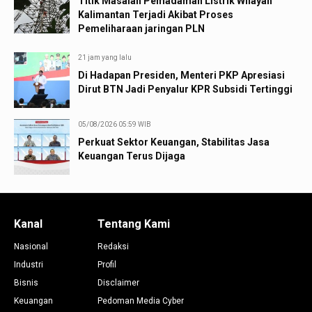
Titik Masalah Pemadaman Listrik Wilayah
Kalimantan Terjadi Akibat Proses
Pemeliharaan jaringan PLN
21 jam yang lalu
Di Hadapan Presiden, Menteri PKP Apresiasi
Dirut BTN Jadi Penyalur KPR Subsidi Tertinggi
05/08/2026 05:59 WIB
Perkuat Sektor Keuangan, Stabilitas Jasa
Keuangan Terus Dijaga
Kanal
Tentang Kami
Nasional
Redaksi
Industri
Profil
Bisnis
Disclaimer
Keuangan
Pedoman Media Cyber