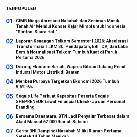
TERPOPULER
01
CIMB Niaga Apresiasi Nasabah dan Seniman Musik
Tanah Air Melalui Konser Kejar Mimpi untuk Indonesia
“Simfoni Suara Hati”
02
Laporan Keuangan Telkom Semester I 2026: Akselerasi
Transformasi TLKM 30: Pendapatan, EBITDA, dan Laba
Bersih Normalisasi Telkom Tumbuh Kuat di Paruh
Pertama 2026
03
Dorong Ekonomi Bersih, Wapres Gibran Dukung Penuh
Industri Motor Listrik di Banten
04
Menkeu Purbaya Targetkan Ekonomi 2026 Tumbuh
5,6%-6%
05
Sequis Life Perkuat Kapasitas Peserta Sequis
SHEPRENEUR Lewat Financial Check-Up dan Personal
Branding
06
Bersama Danantara, BTN Jadi Penyalur Terbesar dalam
Akad Massal 62.000 Rumah Subsidi
07
Cerita BNI Dampingi Nasabah Miliki Rumah Pertama
Setelah 14 Tahun Menikah