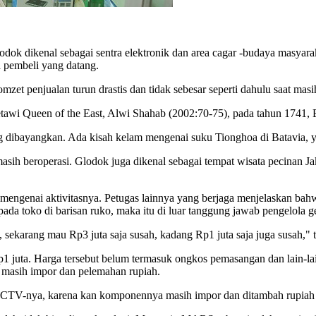
lodok dikenal sebagai sentra elektronik dan area cagar -budaya masya
a pembeli yang datang.
et penjualan turun drastis dan tidak sebesar seperti dahulu saat ma
Betawi Queen of the East, Alwi Shahab (2002:70-75), pada tahun 174
ng dibayangkan. Ada kisah kelam mengenai suku Tionghoa di Batavia, 
asih beroperasi. Glodok juga dikenal sebagai tempat wisata pecinan Ja
n mengenai aktivitasnya. Petugas lainnya yang berjaga menjelaskan b
ada toko di barisan ruko, maka itu di luar tanggung jawab pengelola
a, sekarang mau Rp3 juta saja susah, kadang Rp1 juta saja juga susah," 
1 juta. Harga tersebut belum termasuk ongkos pemasangan dan lain-
 masih impor dan pelemahan rupiah.
s CCTV-nya, karena kan komponennya masih impor dan ditambah rupia