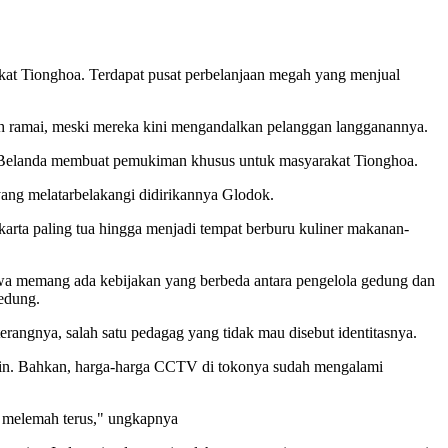
rakat Tionghoa. Terdapat pusat perbelanjaan megah yang menjual
sih ramai, meski mereka kini mengandalkan pelanggan langganannya.
1, Belanda membuat pemukiman khusus untuk masyarakat Tionghoa.
yang melatarbelakangi didirikannya Glodok.
karta paling tua hingga menjadi tempat berburu kuliner makanan-
ahwa memang ada kebijakan yang berbeda antara pengelola gedung dan
 gedung.
terangnya, salah satu pedagag yang tidak mau disebut identitasnya.
lain. Bahkan, harga-harga CCTV di tokonya sudah mengalami
h melemah terus," ungkapnya