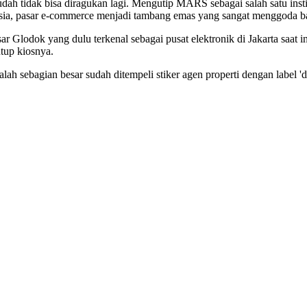
h tidak bisa diragukan lagi. Mengutip MARS sebagai salah satu instit
onesia, pasar e-commerce menjadi tambang emas yang sangat menggoda ba
Pasar Glodok yang dulu terkenal sebagai pusat elektronik di Jakarta saa
tup kiosnya.
ah sebagian besar sudah ditempeli stiker agen properti dengan label 'di