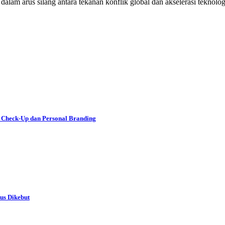
 dalam arus silang antara tekanan konflik global dan akselerasi tekno
 Check-Up dan Personal Branding
us Dikebut