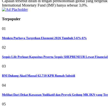
Capaian tersebut diraih di tengah perekonomian global yang bergerak
International Monetary Fund (IMF) hanya sebesar 3,0%.
Terpopuler
01
Menkeu Purbaya Targetkan Ekonomi 2026 Tumbuh 5,6%-6%
02
Sequis Life Perkuat Kapasitas Peserta Sequis SHEPRENEUR Lewat Financial
03
BNI Dukung Akad Massal 62.710 KPR Rumah Subsidi
04
Melihat Dari Dekat Kawasan Yudikatif dan Proyek Gedung MK IKN yang Ter
05