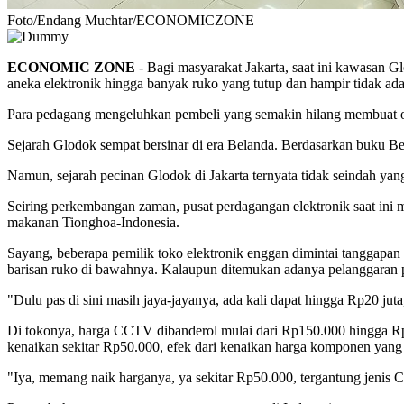
Foto/Endang Muchtar/ECONOMICZONE
ECONOMIC ZONE
- Bagi masyarakat Jakarta, saat ini kawasan G
aneka elektronik hingga banyak ruko yang tutup dan hampir tidak ad
Para pedagang mengeluhkan pembeli yang semakin hilang membuat omz
Sejarah Glodok sempat bersinar di era Belanda. Berdasarkan buku 
Namun, sejarah pecinan Glodok di Jakarta ternyata tidak seindah ya
Seiring perkembangan zaman, pusat perdagangan elektronik saat ini m
makanan Tionghoa-Indonesia.
Sayang, beberapa pemilik toko elektronik enggan dimintai tanggapa
barisan ruko di bawahnya. Kalaupun ditemukan adanya pelanggaran p
"Dulu pas di sini masih jaya-jayanya, ada kali dapat hingga Rp20 jut
Di tokonya, harga CCTV dibanderol mulai dari Rp150.000 hingga Rp
kenaikan sekitar Rp50.000, efek dari kenaikan harga komponen yang
"Iya, memang naik harganya, ya sekitar Rp50.000, tergantung jeni