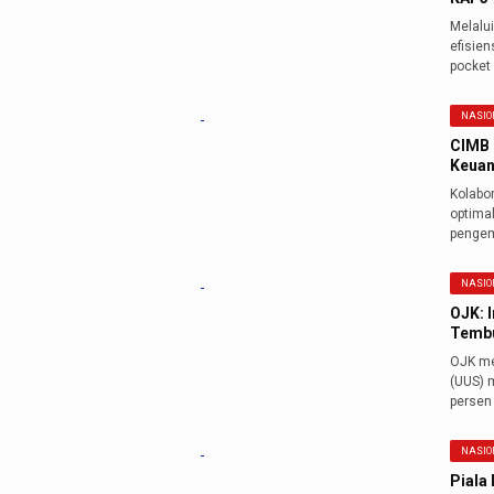
Melalu
efisie
pocket
NASIO
CIMB 
Keuan
Kolabor
optima
pengem
NASIO
OJK: 
Tembu
OJK me
(UUS) m
persen 
NASIO
Piala 