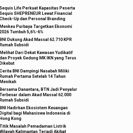
Sequis Life Perkuat Kapasitas Peserta
Sequis SHEPRENEUR Lewat Financial
Check-Up dan Personal Branding
Menkeu Purbaya Targetkan Ekonomi
2026 Tumbuh 5,6%-6%
BNI Dukung Akad Massal 62.710 KPR
Rumah Subsidi
Melihat Dari Dekat Kawasan Yudikatif
dan Proyek Gedung MK IKN yang Terus
Dikebut
Cerita BNI Dampingi Nasabah Miliki
Rumah Pertama Setelah 14 Tahun
Menikah
Bersama Danantara, BTN Jadi Penyalur
Terbesar dalam Akad Massal 62.000
Rumah Subsidi
BNI Hadirkan Ekosistem Keuangan
Digital bagi Mahasiswa Indonesia di
Hong Kong
Titik Masalah Pemadaman Listrik
Wilayah Kalimantan Terjadi Akibat