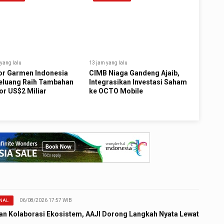
yang lalu
13 jam yang lalu
or Garmen Indonesia
CIMB Niaga Gandeng Ajaib,
eluang Raih Tambahan
Integrasikan Investasi Saham
or US$2 Miliar
ke OCTO Mobile
06/08/2026 17:57 WIB
NAL
an Kolaborasi Ekosistem, AAJI Dorong Langkah Nyata Lewat