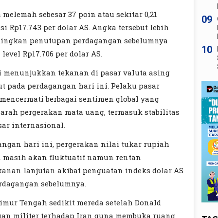
 melemah sebesar 37 poin atau sekitar 0,21
09
si Rp17.743 per dolar AS. Angka tersebut lebih
dingkan penutupan perdagangan sebelumnya
10
 level Rp17.706 per dolar AS.
 menunjukkan tekanan di pasar valuta asing
ut pada perdagangan hari ini. Pelaku pasar
 mencermati berbagai sentimen global yang
rah pergerakan mata uang, termasuk stabilitas
sar internasional.
ngan hari ini, pergerakan nilai tukar rupiah
 masih akan fluktuatif namun rentan
anan lanjutan akibat penguatan indeks dolar AS
erdagangan sebelumnya.
i Timur Tengah sedikit mereda setelah Donald
an militer terhadap Iran guna membuka ruang