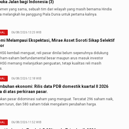
ka Jalan bagi Indonesia (3)
namen yang sama, sebuah tim dari wilayah yang masih bernama Hindia
a melangkah ke panggung Piala Dunia untuk pertama kalinya.
06/08/2026 13:25 WIB
NAL
mi Melampaui Ekspektasi, Mirae Asset Soroti Sikap Selektif
tor
IHSG kembali menguat, reli pasar dinilai belum sepenuhnya didukung
aham-saham berfundamental besar maupun arus masuk investor
"IHSG memang melanjutkan penguatan, tetapi kualitas reli masih
s.
06/08/2026 12:18 WIB
NAL
mbuhan ekonomi: Rilis data PDB domestik kuartal II 2026
 di atas perkiraan pasar.
akan pasar didominasi saham yang menguat. Tercatat 296 saham naik,
am turun, dan 580 saham tidak mengalami perubahan harga.
06/08/2026 11:52 WIB
NAL