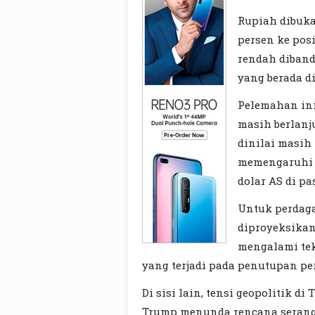
Rupiah dibuka
persen ke posi
rendah diban
yang berada di
Pelemahan ini
masih berlanj
dinilai masih
memengaruhi a
dolar AS di pa
Untuk perdaga
diproyeksikan
mengalami tek
yang terjadi pada penutupan p
Di sisi lain, tensi geopolitik d
Trump menunda rencana serang