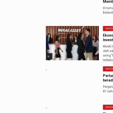
Membu
Di tur
Beland
NASIO
Ekono
Inves
Meski 
oleh s
asing.
terbata
NASIO
Pertu
berada
Perger
87 sah
NASIO