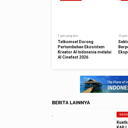
7 jam yang lalu
13 jam 
Telkomsel Dorong
Sekt
Pertumbuhan Ekosistem
Berp
Kreator AI Indonesia melalui
Eksp
AI Cinefest 2026
BERITA LAINNYA
NASIO
Kuatk
KAPJ