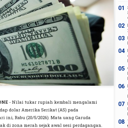
01
02
03
04
05
06
ONE
- Nilai tukar rupiah kembali mengalami
07
dap dolar Amerika Serikat (AS) pada
i ini, Rabu (20/5/2026). Mata uang Garuda
08
rak di zona merah sejak awal sesi perdagangan.