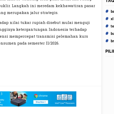
TAG
nuklir. Langkah ini meredam kekhawatiran pasar
#
b
ng merupakan jalur strategis.
#
xl
adap nilai tukar rupiah disebut mulai menguji
#
t
ngginya ketergantungan Indonesia terhadap
#
b
ensi mempercepat transmisi pelemahan kurs
#
b
konsumen pada semester II/2026.
PIL