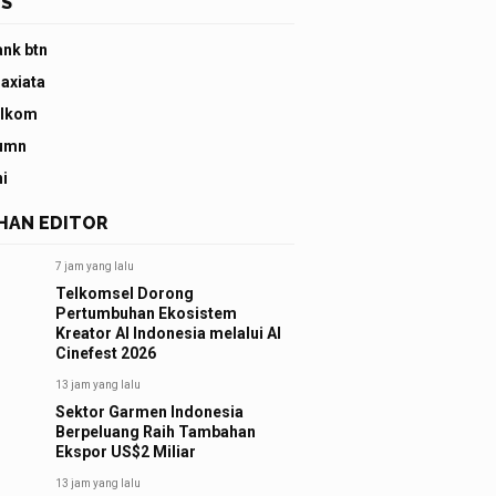
S
ank btn
 axiata
elkom
umn
ni
IHAN EDITOR
7 jam yang lalu
Telkomsel Dorong
Pertumbuhan Ekosistem
Kreator AI Indonesia melalui AI
Cinefest 2026
13 jam yang lalu
Sektor Garmen Indonesia
Berpeluang Raih Tambahan
Ekspor US$2 Miliar
13 jam yang lalu