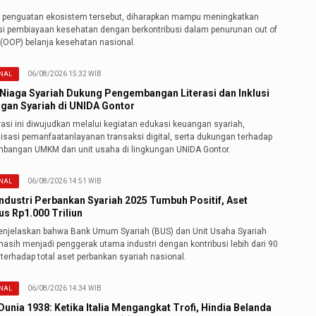
i penguatan ekosistem tersebut, diharapkan mampu meningkatkan
nsi pembiayaan kesehatan dengan berkontribusi dalam penurunan out of
 (OOP) belanja kesehatan nasional.
06/08/2026 15:32 WIB
NAL
Niaga Syariah Dukung Pengembangan Literasi dan Inklusi
gan Syariah di UNIDA Gontor
asi ini diwujudkan melalui kegiatan edukasi keuangan syariah,
lisasi pemanfaatanlayanan transaksi digital, serta dukungan terhadap
bangan UMKM dan unit usaha di lingkungan UNIDA Gontor.
06/08/2026 14:51 WIB
NAL
Industri Perbankan Syariah 2025 Tumbuh Positif, Aset
s Rp1.000 Triliun
njelaskan bahwa Bank Umum Syariah (BUS) dan Unit Usaha Syariah
asih menjadi penggerak utama industri dengan kontribusi lebih dari 90
terhadap total aset perbankan syariah nasional.
06/08/2026 14:34 WIB
NAL
Dunia 1938: Ketika Italia Mengangkat Trofi, Hindia Belanda