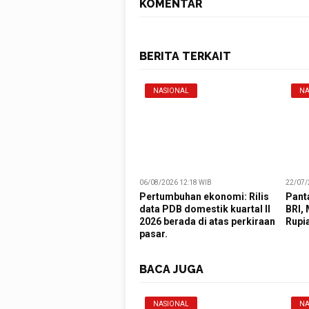
KOMENTAR
BERITA TERKAIT
NASIONAL
NA
06/08/2026 12:18 WIB
22/07/
Pertumbuhan ekonomi: Rilis
Pant
data PDB domestik kuartal II
BRI, 
2026 berada di atas perkiraan
Rupia
pasar.
BACA JUGA
NASIONAL
NA