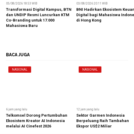
05/08/2026 18:53 WIB
03/08/2026 20:11 WIB
Transformasi Digital Kampus, BTN
BNI Hadirkan Ekosistem Keua
dan UNDIP Resmi Luncurkan KTM
Digital bagi Mahasiswa Indon
Co-Branding untuk 17.000
di Hong Kong
Mahasiswa Baru
BACA JUGA
NASIONAL
NASIONAL
6 jam yang lalu
12 jam yang lalu
Telkomsel Dorong Pertumbuhan
Sektor Garmen Indonesia
Ekosistem Kreator AI Indonesia
Berpeluang Raih Tambahan
melalui AI Cinefest 2026
Ekspor US$2 Miliar