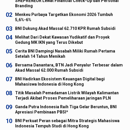
SHEPRENEUR Lewat Financial Check-Up dan Personal
Branding
02
Menkeu Purbaya Targetkan Ekonomi 2026 Tumbuh
5,6%-6%
03
BNI Dukung Akad Massal 62.710 KPR Rumah Subsidi
04
Melihat Dari Dekat Kawasan Yudikatif dan Proyek
Gedung MK IKN yang Terus Dikebut
05
Cerita BNI Dampingi Nasabah Miliki Rumah Pertama
Setelah 14 Tahun Menikah
06
Bersama Danantara, BTN Jadi Penyalur Terbesar dalam
Akad Massal 62.000 Rumah Subsidi
07
BNI Hadirkan Ekosistem Keuangan Digital bagi
Mahasiswa Indonesia di Hong Kong
08
Titik Masalah Pemadaman Listrik Wilayah Kalimantan
Terjadi Akibat Proses Pemeliharaan jaringan PLN
09
Ganda Putra Indonesia Raih Tiga Gelar Beruntun, BNI
Apresiasi Pembinaan PBSI*
10
BNI Perkuat Peran sebagai Mitra Strategis Mahasiswa
Indonesia Tempuh Studi di Hong Kong