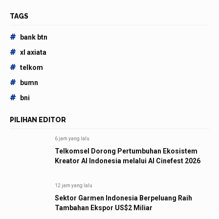
TAGS
#
bank btn
#
xl axiata
#
telkom
#
bumn
#
bni
PILIHAN EDITOR
6 jam yang lalu
Telkomsel Dorong Pertumbuhan Ekosistem
Kreator AI Indonesia melalui AI Cinefest 2026
12 jam yang lalu
Sektor Garmen Indonesia Berpeluang Raih
Tambahan Ekspor US$2 Miliar