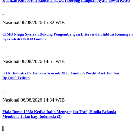
Kuatkan Kolaborasi Ekosistem, AAJI Dorong Langkah Nyata Lewat KAPJ
Nasional
06/08/2026 15:32 WIB
CIMB Niaga Syariah Dukung Pengembangan Literasi dan Inklusi Keuangan
Syariah di UNIDA Gontor
Nasional
06/08/2026 14:51 WIB
OJK: Industri Perbankan Syariah 2025 Tumbuh Positif, Aset Tembus
Rp1.000 Triliun
Nasional
06/08/2026 14:34 WIB
Piala Dunia 1938: Ketika Italia Mengangkat Trofi, Hindia Belanda
Membuka Jalan bagi Indonesia (3)