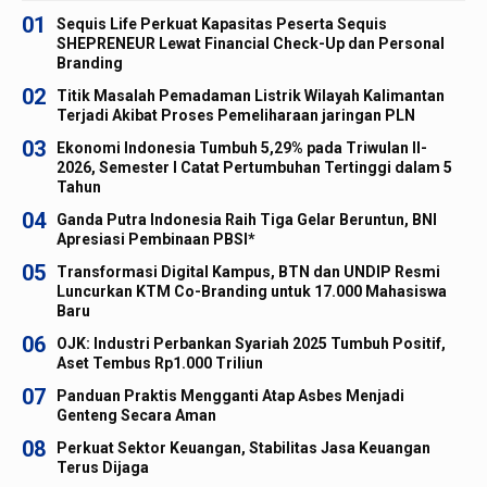
01
Sequis Life Perkuat Kapasitas Peserta Sequis
SHEPRENEUR Lewat Financial Check-Up dan Personal
Branding
02
Titik Masalah Pemadaman Listrik Wilayah Kalimantan
Terjadi Akibat Proses Pemeliharaan jaringan PLN
03
Ekonomi Indonesia Tumbuh 5,29% pada Triwulan II-
2026, Semester I Catat Pertumbuhan Tertinggi dalam 5
Tahun
04
Ganda Putra Indonesia Raih Tiga Gelar Beruntun, BNI
Apresiasi Pembinaan PBSI*
05
Transformasi Digital Kampus, BTN dan UNDIP Resmi
Luncurkan KTM Co-Branding untuk 17.000 Mahasiswa
Baru
06
OJK: Industri Perbankan Syariah 2025 Tumbuh Positif,
Aset Tembus Rp1.000 Triliun
07
Panduan Praktis Mengganti Atap Asbes Menjadi
Genteng Secara Aman
08
Perkuat Sektor Keuangan, Stabilitas Jasa Keuangan
Terus Dijaga