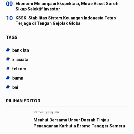
09
Ekonomi Melampaui Ekspektasi, Mirae Asset Soroti
Sikap Selektif Investor
10
KSSK: Stabilitas Sistem Keuangan Indonesia Tetap
Terjaga di Tengah Gejolak Global
TAGS
#
bank btn
#
xl axiata
#
telkom
#
bumn
#
bni
PILIHAN EDITOR
23 menit yang lalu
Menhut Bersama Unsur Daerah Tinjau
Penanganan Karhutla Bromo Tengger Semeru