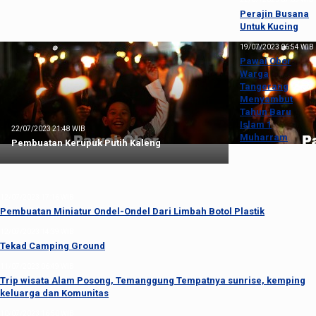
Perajin Busana
Untuk Kucing
19/07/2023 06:54 WIB
Pawai Obor
Warga
Tangerang
Menyambut
Tahun Baru
Islam 1
22/07/2023 21:48 WIB
Muharram
Pembuatan Kerupuk Putih Kaleng
12/07/2023 17:16 WIB
Pembuatan Miniatur Ondel-Ondel Dari Limbah Botol Plastik
12/07/2023 14:39 WIB
Tekad Camping Ground
11/07/2023 06:49 WIB
Trip wisata Alam Posong, Temanggung Tempatnya sunrise, kemping
keluarga dan Komunitas
10/07/2023 16:50 WIB