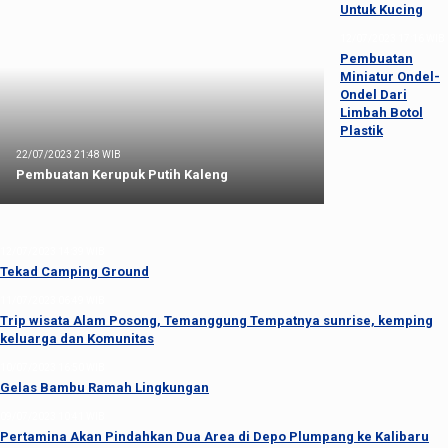
Untuk Kucing
12/07/2023 17:16 WIB
Pembuatan
Miniatur Ondel-
Ondel Dari
Limbah Botol
Plastik
22/07/2023 21:48 WIB
Pembuatan Kerupuk Putih Kaleng
12/07/2023 14:39 WIB
Tekad Camping Ground
11/07/2023 06:49 WIB
Trip wisata Alam Posong, Temanggung Tempatnya sunrise, kemping
keluarga dan Komunitas
10/07/2023 16:50 WIB
Gelas Bambu Ramah Lingkungan
09/07/2023 10:41 WIB
Pertamina Akan Pindahkan Dua Area di Depo Plumpang ke Kalibaru