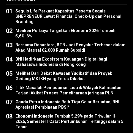
01
Sequis Life Perkuat Kapasitas Peserta Sequis
SHEPRENEUR Lewat Financial Check-Up dan Personal
Branding
02
Menkeu Purbaya Targetkan Ekonomi 2026 Tumbuh
5,6%-6%
03
Bersama Danantara, BTN Jadi Penyalur Terbesar dalam
Akad Massal 62.000 Rumah Subsidi
04
BNI Hadirkan Ekosistem Keuangan Digital bagi
Mahasiswa Indonesia di Hong Kong
05
Melihat Dari Dekat Kawasan Yudikatif dan Proyek
Gedung MK IKN yang Terus Dikebut
06
Titik Masalah Pemadaman Listrik Wilayah Kalimantan
Terjadi Akibat Proses Pemeliharaan jaringan PLN
07
Ganda Putra Indonesia Raih Tiga Gelar Beruntun, BNI
Apresiasi Pembinaan PBSI*
08
Ekonomi Indonesia Tumbuh 5,29% pada Triwulan II-
2026, Semester I Catat Pertumbuhan Tertinggi dalam 5
Tahun