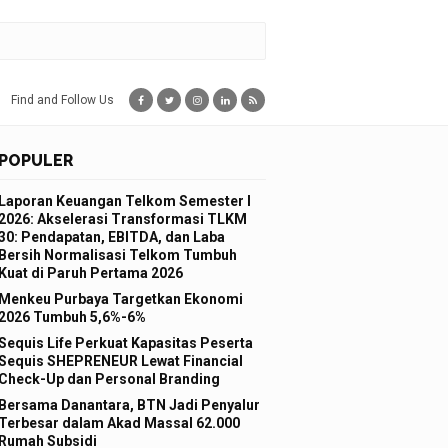
Find and Follow Us
POPULER
Laporan Keuangan Telkom Semester I
2026: Akselerasi Transformasi TLKM
30: Pendapatan, EBITDA, dan Laba
Bersih Normalisasi Telkom Tumbuh
Kuat di Paruh Pertama 2026
Menkeu Purbaya Targetkan Ekonomi
2026 Tumbuh 5,6%-6%
Sequis Life Perkuat Kapasitas Peserta
Sequis SHEPRENEUR Lewat Financial
Check-Up dan Personal Branding
Bersama Danantara, BTN Jadi Penyalur
Terbesar dalam Akad Massal 62.000
Rumah Subsidi