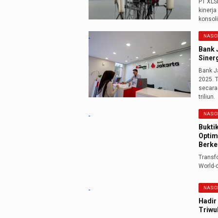
PT XLS
kinerja
konsoli
NASIO
Bank J
Siner
Bank Ja
2025. T
secara 
triliun.
NASIO
Bukti
Optim
Berke
Transf
World-c
NASIO
Hadir
Triwul