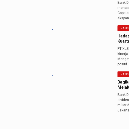
Bank DK
mencata
Capaia
ekspans
NASIO
Hadap
Kuart
PT XLS
kinerja
Mengaw
positif.
NASIO
Bagik
Melal
Bank D
dividen
miliar 
Jakart