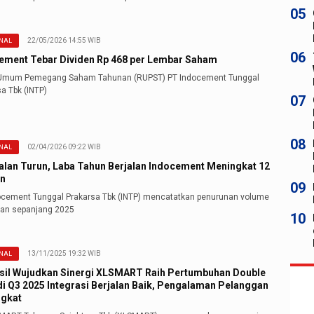
05
22/05/2026 14:55 WIB
NAL
06
ement Tebar Dividen Rp 468 per Lembar Saham
Umum Pemegang Saham Tahunan (RUPST) PT Indocement Tunggal
a Tbk (INTP)
07
08
02/04/2026 09:22 WIB
NAL
alan Turun, Laba Tahun Berjalan Indocement Meningkat 12
n
09
ocement Tunggal Prakarsa Tbk (INTP) mencatatkan penurunan volume
lan sepanjang 2025
10
13/11/2025 19:32 WIB
NAL
sil Wujudkan Sinergi XLSMART Raih Pertumbuhan Double
 di Q3 2025 Integrasi Berjalan Baik, Pengalaman Pelanggan
gkat