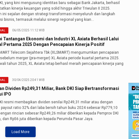
I, yang kini mengusung identitas baru sebagai Bank Jakarta, berhasil
tkan kinerja keuangan yang solid hingga akhir Triwulan II 2025.
n ini sejalan dengan strategi transformasi menyeluruh dan langkah
i bisnis, termasuk melalui sinergi regional yang kian…
06/05/2025 11:12 WIB
NAL
i Tantangan Ekonomi dan Industri XL Axiata Berhasil Lalui
al Pertama 2025 Dengan Pencapaian Kinerja Positif
MART Telecom Sejahtera Tbk (XLSMART) mengumumkan pencapaian
 sebelum merger (pra-merger) XL Axiata periode kuartal pertama 2025.
ali tahun 2025, XL Axiata tetap berhasl meraih pencapaian kinerja yang
30/04/2025 20:41 WIB
NAL
an Dividen Rp249,31 Miliar, Bank DKI Siap Bertransformasi
ui IPO
KI resmi membagikan dividen senilai Rp249,31 miliar atau dengan
 payout ratio 32% dari laba bersih tahun buku 2024 sebesar Rp779,10
dengan rincian sebesar Rp249,26 miliar diberikan kepada Pemprov DKI
a, dan Rp56 juta diberikan kepada Perumda Pasar Jaya.
Load More