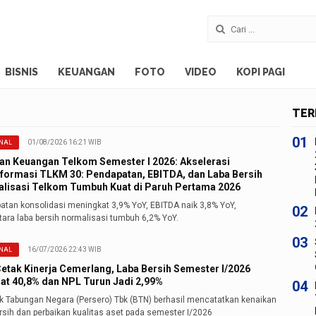
BISNIS
KEUANGAN
FOTO
VIDEO
KOPI PAGI
TER
01
01/08/2026 16:21 WIB
NAL
an Keuangan Telkom Semester I 2026: Akselerasi
formasi TLKM 30: Pendapatan, EBITDA, dan Laba Bersih
lisasi Telkom Tumbuh Kuat di Paruh Pertama 2026
atan konsolidasi meningkat 3,9% YoY, EBITDA naik 3,8% YoY,
02
ara laba bersih normalisasi tumbuh 6,2% YoY.
03
16/07/2026 22:43 WIB
NAL
etak Kinerja Cemerlang, Laba Bersih Semester I/2026
at 40,8% dan NPL Turun Jadi 2,99%
04
k Tabungan Negara (Persero) Tbk (BTN) berhasil mencatatkan kenaikan
rsih dan perbaikan kualitas aset pada semester I/2026