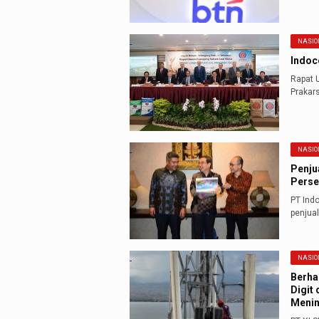
NASIO
Indoc
Rapat 
Prakars
NASIO
Penju
Perse
PT Ind
penjua
NASIO
Berha
Digit
Menin