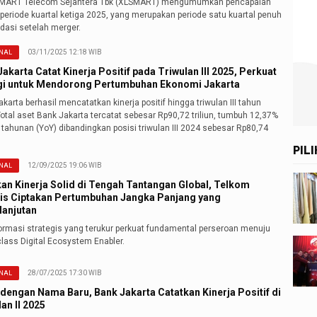
MART Telecom Sejahtera Tbk (XLSMART) mengumumkan pencapaian
 periode kuartal ketiga 2025, yang merupakan periode satu kuartal penuh
dasi setelah merger.
03/11/2025 12:18 WIB
NAL
akarta Catat Kinerja Positif pada Triwulan III 2025, Perkuat
gi untuk Mendorong Pertumbuhan Ekonomi Jakarta
karta berhasil mencatatkan kinerja positif hingga triwulan III tahun
otal aset Bank Jakarta tercatat sebesar Rp90,72 triliun, tumbuh 12,37%
tahunan (YoY) dibandingkan posisi triwulan III 2024 sebesar Rp80,74
PIL
12/09/2025 19:06 WIB
NAL
kan Kinerja Solid di Tengah Tantangan Global, Telkom
is Ciptakan Pertumbuhan Jangka Panjang yang
lanjutan
ormasi strategis yang terukur perkuat fundamental perseroan menuju
lass Digital Ecosystem Enabler.
28/07/2025 17:30 WIB
NAL
 dengan Nama Baru, Bank Jakarta Catatkan Kinerja Positif di
an II 2025