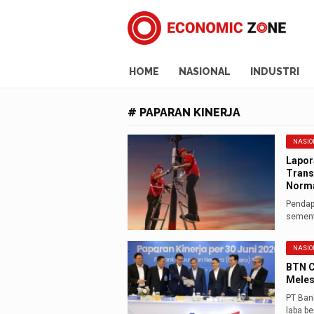
HOME
NASIONAL
INDUSTRI
# PAPARAN KINERJA
NASIO
Lapor
Trans
Norma
Pendap
sement
NASIO
BTN C
Meles
PT Ban
laba be