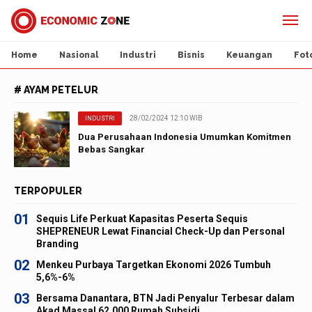
Home
Nasional
Industri
Bisnis
Keuangan
Fot
# AYAM PETELUR
28/02/2024 12:10 WIB
INDUSTRI
Dua Perusahaan Indonesia Umumkan Komitmen
Bebas Sangkar
TERPOPULER
01
Sequis Life Perkuat Kapasitas Peserta Sequis
SHEPRENEUR Lewat Financial Check-Up dan Personal
Branding
02
Menkeu Purbaya Targetkan Ekonomi 2026 Tumbuh
5,6%-6%
03
Bersama Danantara, BTN Jadi Penyalur Terbesar dalam
Akad Massal 62.000 Rumah Subsidi