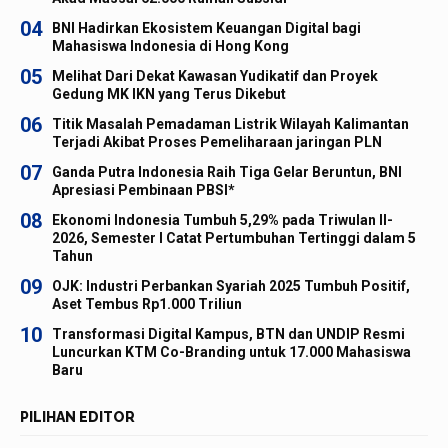
04
BNI Hadirkan Ekosistem Keuangan Digital bagi
Mahasiswa Indonesia di Hong Kong
05
Melihat Dari Dekat Kawasan Yudikatif dan Proyek
Gedung MK IKN yang Terus Dikebut
06
Titik Masalah Pemadaman Listrik Wilayah Kalimantan
Terjadi Akibat Proses Pemeliharaan jaringan PLN
07
Ganda Putra Indonesia Raih Tiga Gelar Beruntun, BNI
Apresiasi Pembinaan PBSI*
08
Ekonomi Indonesia Tumbuh 5,29% pada Triwulan II-
2026, Semester I Catat Pertumbuhan Tertinggi dalam 5
Tahun
09
OJK: Industri Perbankan Syariah 2025 Tumbuh Positif,
Aset Tembus Rp1.000 Triliun
10
Transformasi Digital Kampus, BTN dan UNDIP Resmi
Luncurkan KTM Co-Branding untuk 17.000 Mahasiswa
Baru
PILIHAN EDITOR