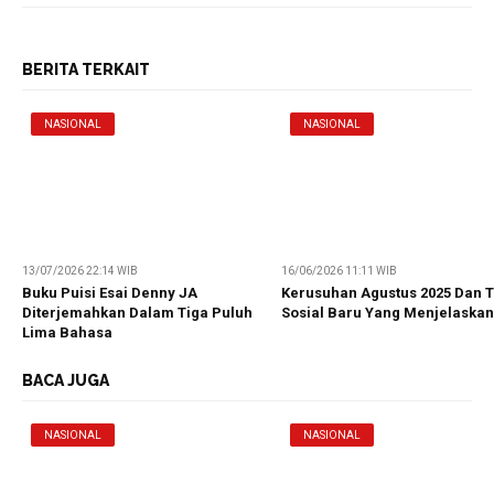
BERITA TERKAIT
NASIONAL
NASIONAL
13/07/2026 22:14 WIB
16/06/2026 11:11 WIB
Buku Puisi Esai Denny JA
Kerusuhan Agustus 2025 Dan T
Diterjemahkan Dalam Tiga Puluh
Sosial Baru Yang Menjelaska
Lima Bahasa
BACA JUGA
NASIONAL
NASIONAL