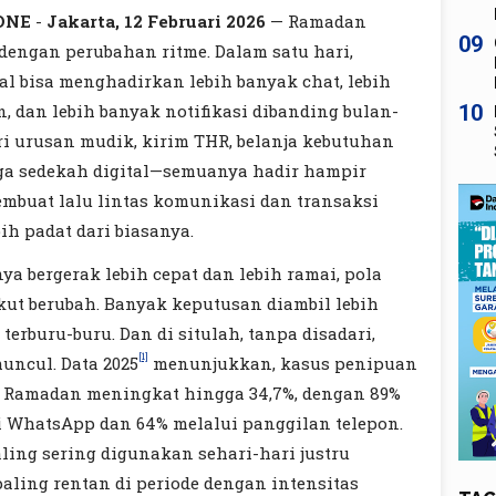
ONE
-
Jakarta, 12 Februari 2026
— Ramadan
09
 dengan perubahan ritme. Dalam satu hari,
tal bisa menghadirkan lebih banyak chat, lebih
10
, dan lebih banyak notifikasi dibanding bulan-
ari urusan mudik, kirim THR, belanja kebutuhan
ga sedekah digital—semuanya hadir hampir
mbuat lalu lintas komunikasi dan transaksi
bih padat dari biasanya.
a bergerak lebih cepat dan lebih ramai, pola
kut berubah. Banyak keputusan diambil lebih
 terburu-buru. Dan di situlah, tanpa disadari,
[1]
uncul. Data 2025
menunjukkan, kasus penipuan
a Ramadan meningkat hingga 34,7%, dengan 89%
ui WhatsApp dan 64% melalui panggilan telepon.
ling sering digunakan sehari-hari justru
paling rentan di periode dengan intensitas