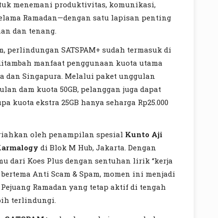
ntuk menemani produktivitas, komunikasi,
 selama Ramadan—dengan satu lapisan penting
man dan tenang.
m, perlindungan SATSPAM+ sudah termasuk di
 ditambah manfaat penggunaan kuota utama
a dan Singapura. Melalui paket unggulan
bulan dam kuota 50GB, pelanggan juga dapat
a kuota ekstra 25GB hanya seharga Rp25.000
iahkan oleh penampilan spesial
Kunto Aji
Karmalogy
di Blok M Hub, Jakarta. Dengan
 dari Koes Plus dengan sentuhan lirik “kerja
b bertema Anti Scam & Spam, momen ini menjadi
Pejuang Ramadan yang tetap aktif di tengah
ih terlindungi.