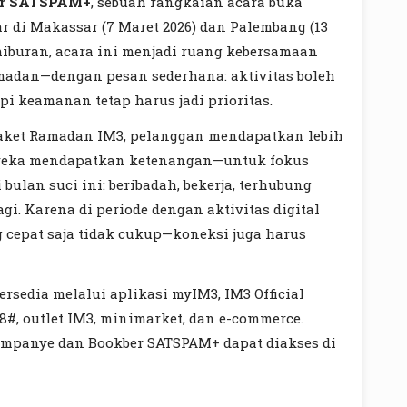
er SATSPAM+
, sebuah rangkaian acara buka
r di Makassar (7 Maret 2026) dan Palembang (13
 hiburan, acara ini menjadi ruang kebersamaan
adan—dengan pesan sederhana: aktivitas boleh
i keamanan tetap harus jadi prioritas.
aket Ramadan IM3, pelanggan mendapatkan lebih
Mereka mendapatkan ketenangan—untuk fokus
bulan suci ini: beribadah, bekerja, terhubung
gi. Karena di periode dengan aktivitas digital
 cepat saja tidak cukup—koneksi juga harus
sedia melalui aplikasi myIM3, IM3 Official
#, outlet IM3, minimarket, dan e-commerce.
mpanye dan Bookber SATSPAM+ dapat diakses di