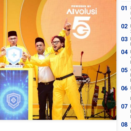
01
02
03
04
05
06
07
08