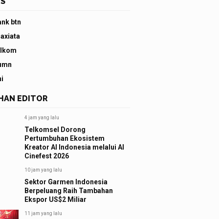
S
ank btn
 axiata
elkom
umn
ni
IHAN EDITOR
4 jam yang lalu
Telkomsel Dorong
Pertumbuhan Ekosistem
Kreator AI Indonesia melalui AI
Cinefest 2026
10 jam yang lalu
Sektor Garmen Indonesia
Berpeluang Raih Tambahan
Ekspor US$2 Miliar
11 jam yang lalu