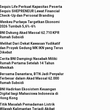
Sequis Life Perkuat Kapasitas Peserta
Sequis SHEPRENEUR Lewat Financial
Check-Up dan Personal Branding
Menkeu Purbaya Targetkan Ekonomi
2026 Tumbuh 5,6%-6%
BNI Dukung Akad Massal 62.710 KPR
Rumah Subsidi
Melihat Dari Dekat Kawasan Yudikatif
dan Proyek Gedung MK IKN yang Terus
Dikebut
Cerita BNI Dampingi Nasabah Miliki
Rumah Pertama Setelah 14 Tahun
Menikah
Bersama Danantara, BTN Jadi Penyalur
Terbesar dalam Akad Massal 62.000
Rumah Subsidi
BNI Hadirkan Ekosistem Keuangan
Digital bagi Mahasiswa Indonesia di
Hong Kong
Titik Masalah Pemadaman Listrik
Wilayah Kalimantan Terjadi Akibat