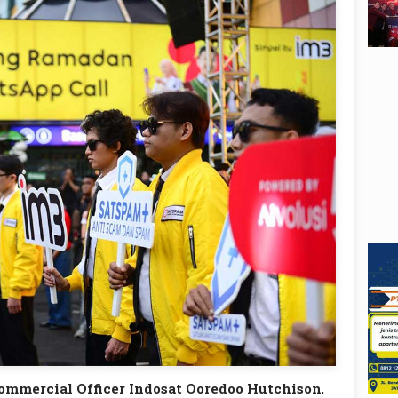
 Commercial Officer Indosat Ooredoo Hutchison
,