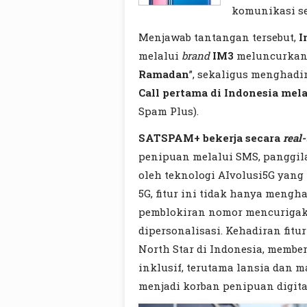
komunikasi se
Menjawab tantangan tersebut,
I
melalui
brand
IM3
meluncurkan
Ramadan
”, sekaligus menghadi
Call pertama di Indonesia mel
Spam Plus).
SATSPAM+ bekerja secara
real
penipuan melalui SMS, panggila
oleh teknologi AIvolusi5G yan
5G, fitur ini tidak hanya mengha
pemblokiran nomor mencurigaka
dipersonalisasi. Kehadiran fitu
North Star di Indonesia, memb
inklusif, terutama lansia dan m
menjadi korban penipuan digita