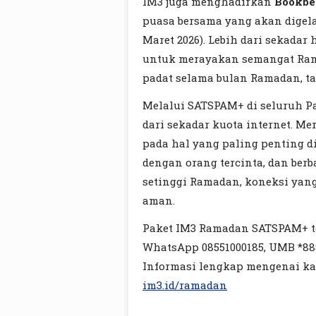
IM3 juga menghadirkan
Bookb
puasa bersama yang akan digela
Maret 2026). Lebih dari sekadar
untuk merayakan semangat Ram
padat selama bulan Ramadan, tap
Melalui SATSPAM+ di seluruh P
dari sekadar kuota internet. 
pada hal yang paling penting di 
dengan orang tercinta, dan berba
setinggi Ramadan, koneksi yang
aman.
Paket IM3 Ramadan SATSPAM+ ter
WhatsApp 08551000185, UMB *888
Informasi lengkap mengenai ka
im3.id/ramadan