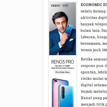
ECONOMIC Z
selalu datang
aktivitas digi
banyak telepon
bulan lain. D
Lebaran, hing
bersamaan, me
terasa jauh le
Ketika semuany
respons pun i
spontan, lebih
risiko mulai m
digital selam
terjadi melal
Kanal yang pa
menjadi titik 