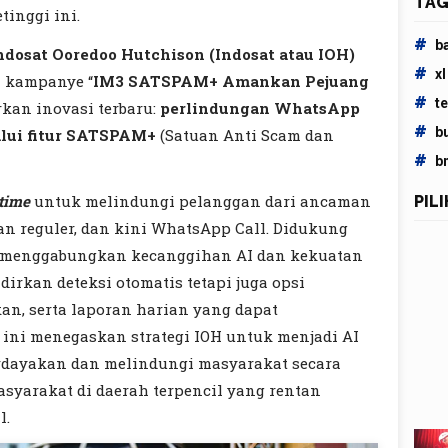
TAG
tinggi ini.
#
b
ndosat Ooredoo Hutchison (Indosat atau IOH)
#
xl
 kampanye “
IM3 SATSPAM+ Amankan Pejuang
#
t
rkan inovasi terbaru:
perlindungan WhatsApp
#
b
alui fitur SATSPAM+
(Satuan Anti Scam dan
#
b
-time
untuk melindungi pelanggan dari ancaman
PIL
n reguler, dan kini WhatsApp Call. Didukung
g menggabungkan kecanggihan AI dan kekuatan
dirkan deteksi otomatis tetapi juga opsi
n, serta laporan harian yang dapat
r ini menegaskan strategi IOH untuk menjadi AI
erdayakan dan melindungi masyarakat secara
asyarakat di daerah terpencil yang rentan
l.