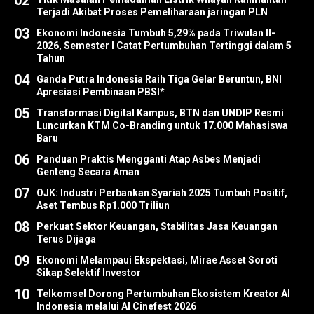
Terjadi Akibat Proses Pemeliharaan jaringan PLN
03
Ekonomi Indonesia Tumbuh 5,29% pada Triwulan II-
2026, Semester I Catat Pertumbuhan Tertinggi dalam 5
Tahun
04
Ganda Putra Indonesia Raih Tiga Gelar Beruntun, BNI
Apresiasi Pembinaan PBSI*
05
Transformasi Digital Kampus, BTN dan UNDIP Resmi
Luncurkan KTM Co-Branding untuk 17.000 Mahasiswa
Baru
06
Panduan Praktis Mengganti Atap Asbes Menjadi
Genteng Secara Aman
07
OJK: Industri Perbankan Syariah 2025 Tumbuh Positif,
Aset Tembus Rp1.000 Triliun
08
Perkuat Sektor Keuangan, Stabilitas Jasa Keuangan
Terus Dijaga
09
Ekonomi Melampaui Ekspektasi, Mirae Asset Soroti
Sikap Selektif Investor
10
Telkomsel Dorong Pertumbuhan Ekosistem Kreator AI
Indonesia melalui AI Cinefest 2026