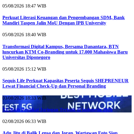
05/08/2026 18:47 WIB
Perkuat Literasi Keuangan dan Pengembangan SDM, Bank
Mandiri Taspen Jalin MoU Dengan IPB University
05/08/2026 18:40 WIB
Transformasi Digital Kampus, Bersama Danantara, BTN
luncurkan KTM Co-Branding untuk 17.000 Mahasiswa Baru
Universitas Diponegoro
05/08/2026 15:12 WIB
Sequis Life Perkuat Kapasitas Peserta Sequis SHEPRENEUR
Lewat Financial Check-Up dan Personal Branding
03/08/2026 18:33 WIB
XL Raih Predikat Jaringan Terbaik di Indonesia 2026
02/08/2026 06:33 WIB
Adu Jitu di Balik Lensa dan Joran, Wartawan Foto Siap