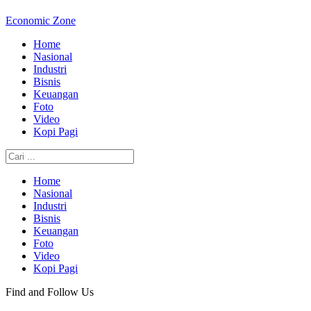
Economic Zone
Home
Nasional
Industri
Bisnis
Keuangan
Foto
Video
Kopi Pagi
Home
Nasional
Industri
Bisnis
Keuangan
Foto
Video
Kopi Pagi
Find and Follow Us