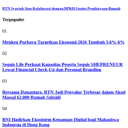
BTN Syariah Siap Kolaborasi dengan BPKH Genjot Pembiayaan Rumah
Terpopuler
01
Menkeu Purbaya Targetkan Ekonomi 2026 Tumbuh 5,6%-6%
02
Sequis Life Perkuat Kapasitas Peserta Sequis SHEPRENEUR
Lewat Financial Check-Up dan Personal Branding
03
Bersama Danantara, BTN Jadi Penyalur Terbesar dalam Akad
Massal 62.000 Rumah Subsidi
04
BNI Hadirkan Ekosistem Keuangan Digital bagi Mahasiswa
Indonesia di Hong Kong