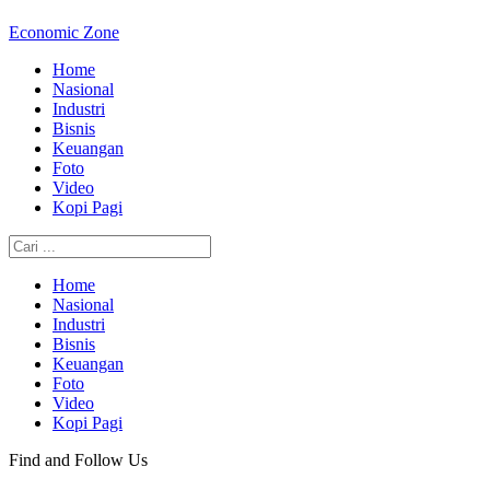
Economic Zone
Home
Nasional
Industri
Bisnis
Keuangan
Foto
Video
Kopi Pagi
Home
Nasional
Industri
Bisnis
Keuangan
Foto
Video
Kopi Pagi
Find and Follow Us