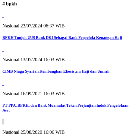
# bpkh
Nasional
23/07/2024 06:37 WIB
BPKH Tunjuk UUS Bank DKI Sebagai Bank Pengelola Keuangan Haji
Nasional
13/05/2024 16:03 WIB
CIMB Niaga Syariah Kembangkan Ekosistem Haji dan Umrah
Nasional
16/09/2021 16:03 WIB
PT PPA, BPKH, dan Bank Muamalat Teken Perjanjian Induk Pengelolaan
Aset
Nasional
25/08/2020 16:06 WIB