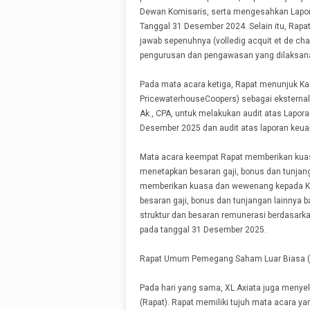
Dewan Komisaris, serta mengesahkan Lapor
Tanggal 31 Desember 2024. Selain itu, Ra
jawab sepenuhnya (volledig acquit et de ch
pengurusan dan pengawasan yang dilaksan
Pada mata acara ketiga, Rapat menunjuk Kan
PricewaterhouseCoopers) sebagai eksternal 
Ak., CPA, untuk melakukan audit atas Lapor
Desember 2025 dan audit atas laporan keua
Mata acara keempat Rapat memberikan kua
menetapkan besaran gaji, bonus dan tunjang
memberikan kuasa dan wewenang kepada K
besaran gaji, bonus dan tunjangan lainnya 
struktur dan besaran remunerasi berdasarka
pada tanggal 31 Desember 2025.
Rapat Umum Pemegang Saham Luar Biasa 
Pada hari yang sama, XL Axiata juga men
(Rapat). Rapat memiliki tujuh mata acara ya