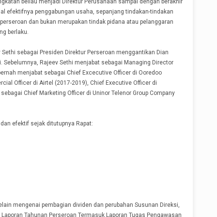
gkatan beliau menjadi Direktur Perusahaan sampai dengan berakhir
gal efektifnya penggabungan usaha, sepanjang tindakan-tindakan
 perseroan dan bukan merupakan tindak pidana atau pelanggaran
g berlaku.
 Sethi sebagai Presiden Direktur Perseroan menggantikan Dian
ini. Sebelumnya, Rajeev Sethi menjabat sebagai Managing Director
 pernah menjabat sebagai Chief Excecutive Officer di Ooredoo
l Officer di Airtel (2017-2019), Chief Executive Officer di
ebagai Chief Marketing Officer di Uninor Telenor Group Company
dan efektif sejak ditutupnya Rapat:
elain mengenai pembagian dividen dan perubahan Susunan Direksi,
i Laporan Tahunan Perseroan Termasuk Laporan Tugas Pengawasan