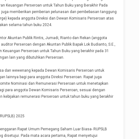
an Keuangan Perseroan untuk Tahun Buku yang Berakhir Pada
pat juga memberikan pemberian pelunasan dan pembebasan tanggung
arge) kepada anggota Direksi dan Dewan Komisaris Perseroan atas
akan selama tahun buku 2024.
tor Akuntan Publik Rintis, Jumadi, Rianto dan Rekan (anggota
auditor Perseroan dengan Akuntan Publik Bapak Lok Budianto, S.E.,
an Keuangan Perseroan untuk Tahun Buku yang berakhir pada 31
ngan lain yang dibutuhkan Perseroan.
sa dan wewenang kepada Dewan Komisaris Perseroan untuk
an lainnya bagi para anggota Direksi Perseroan. Rapat juga
omite Nominasi dan Remunerasi Perseroan untuk menetapkan
bagi para anggota Dewan Komisaris Perseroan, sesuai dengan
n kebijakan remunerasi Perseroan untuk tahun buku yang berakhir
(RUPSLB) 2025
yelenggaran Rapat Umum Pemegang Saham Luar Biasa- RUPSLB
ng disetujui. Pada mata acara pertama, Rapat menyetujui