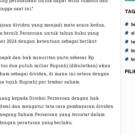
ung perusahaan untuk dapat terus tumbuh dan
gga saat ini.’’
TAG
#
juan dividen yang menjadi mata acara kedua,
b
a bersih Perseroan untuk tahun buku yang
#
xl
er 2024 dengan ketentuan sebagai berikut:
#
t
#
b
pajak dan hak minoritas yaitu sebesar Rp
#
b
seratus dua puluh miliar Rupiah) (dibulatkan) akan
PIL
ham sebagai dividen, di mana ini setara dengan
ma tujuh Rupiah) per lembar saham.
ang kepada Direksi Perseroan dengan hak
dwal dan mengatur tata cara pembayaran dividen
megang Saham Perseroan yang tercatat dalam
dengan peraturan yang berlaku.