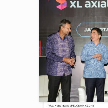
Foto/HendraWiradi/ECONOMICZONE