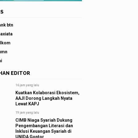
S
ank btn
 axiata
elkom
umn
ni
IHAN EDITOR
16 jam yang lalu
Kuatkan Kolaborasi Ekosistem,
AAJI Dorong Langkah Nyata
Lewat KAPJ
19 jam yang lalu
CIMB Niaga Syariah Dukung
Pengembangan Literasi dan
Inklusi Keuangan Syariah di
UNIDA Gontor