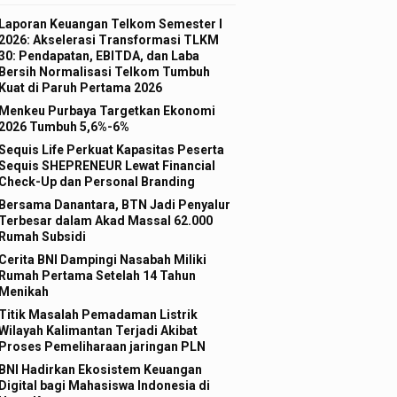
Laporan Keuangan Telkom Semester I
2026: Akselerasi Transformasi TLKM
30: Pendapatan, EBITDA, dan Laba
Bersih Normalisasi Telkom Tumbuh
Kuat di Paruh Pertama 2026
Menkeu Purbaya Targetkan Ekonomi
2026 Tumbuh 5,6%-6%
Sequis Life Perkuat Kapasitas Peserta
Sequis SHEPRENEUR Lewat Financial
Check-Up dan Personal Branding
Bersama Danantara, BTN Jadi Penyalur
Terbesar dalam Akad Massal 62.000
Rumah Subsidi
Cerita BNI Dampingi Nasabah Miliki
Rumah Pertama Setelah 14 Tahun
Menikah
Titik Masalah Pemadaman Listrik
Wilayah Kalimantan Terjadi Akibat
Proses Pemeliharaan jaringan PLN
BNI Hadirkan Ekosistem Keuangan
Digital bagi Mahasiswa Indonesia di