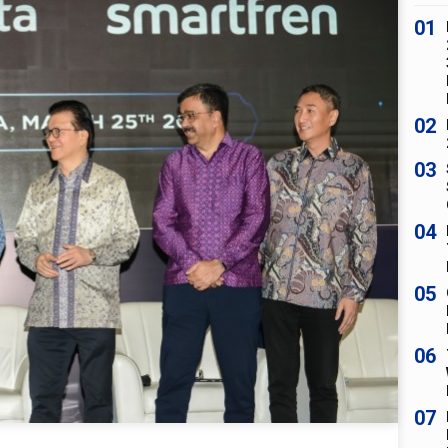
01
02
03
04
05
06
07