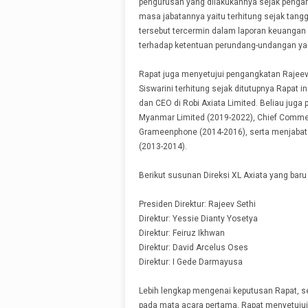
pengurusan yang dilakukannya sejak pengan
masa jabatannya yaitu terhitung sejak tang
tersebut tercermin dalam laporan keuangan
terhadap ketentuan perundang-undangan yan
Rapat juga menyetujui pengangkatan Rajeev
Siswarini terhitung sejak ditutupnya Rapat 
dan CEO di Robi Axiata Limited. Beliau juga
Myanmar Limited (2019-2022), Chief Commercia
Grameenphone (2014-2016), serta menjabat s
(2013-2014).
Berikut susunan Direksi XL Axiata yang baru 
Presiden Direktur​: Rajeev Sethi
Direktur​​: Yessie Dianty Yosetya
Direktur​​: Feiruz Ikhwan
Direktur​​: David Arcelus Oses
Direktur​​: I Gede Darmayusa
Lebih lengkap mengenai keputusan Rapat, s
pada mata acara pertama, Rapat menyetuju