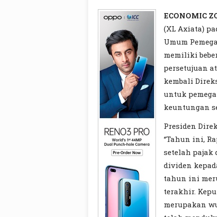
ECONOMIC Z
(XL Axiata) pa
Umum Pemegan
memiliki bebe
persetujuan 
kembali Direk
untuk pemegan
keuntungan se
Presiden Direk
“Tahun ini, R
setelah pajak
dividen kepad
tahun ini mer
terakhir. Kep
merupakan wu