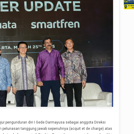
jui pengunduran diri I Gede Darmayusa sebagai anggota Direksi
pelunasan tanggung jawab sepenuhnya (acquit et de charge) atas