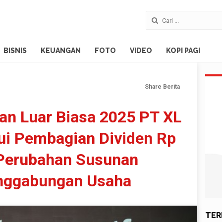
BISNIS
KEUANGAN
FOTO
VIDEO
KOPI PAGI
Share Berita
n Luar Biasa 2025 PT XL
jui Pembagian Dividen Rp
n Perubahan Susunan
enggabungan Usaha
TER