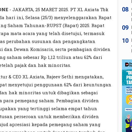
08
ONE
- JAKARTA, 25 MARET 2025. PT XL Axiata Tbk
da hari ini, Selasa (25/3) menyelenggarakan Rapat
g Saham Tahunan-RUPST (Rapat) 2025. Rapat
09
rapa mata acara yang telah disetujui, termasuk
10
atas perubahan susunan dan pengangkatan
si dan Dewan Komisaris, serta pembagian dividen
g saham sebesar Rp 1,12 triliun atau 62% dari
telah pajak dan hak minoritas.
tur & CEO XL Axiata, Rajeev Sethi mengatakan,
apat menyetujui penggunaan 62% dari keuntungan
 dan hak minoritas untuk dibagikan sebagai
a para pemegang saham. Pembagian dividen
upakan yang tertinggi selama empat tahun
utusan perseroan untuk memberikan dividen
jud apresiasi kepada pemegang saham yang