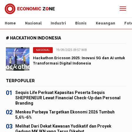
Home
Nasional
Industri
Bisnis
Keuangan
Fot
# HACKATHON INDONESIA
19/09/2025 09:57 WIB
NASIONAL
Hackathon Ericsson 2025: Inovasi 5G dan AI untuk
Transformasi Digital Indonesia
TERPOPULER
01
Sequis Life Perkuat Kapasitas Peserta Sequis
SHEPRENEUR Lewat Financial Check-Up dan Personal
Branding
02
Menkeu Purbaya Targetkan Ekonomi 2026 Tumbuh
5,6%-6%
03
Melihat Dari Dekat Kawasan Yudikatif dan Proyek
Gedung MK IKN yang Terus Dikebut