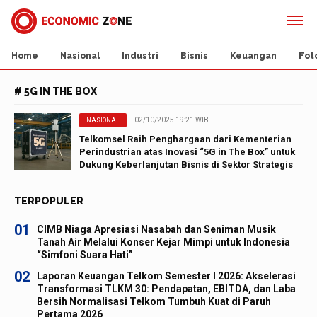
Home
Nasional
Industri
Bisnis
Keuangan
Fot
# 5G IN THE BOX
02/10/2025 19:21 WIB
NASIONAL
Telkomsel Raih Penghargaan dari Kementerian
Perindustrian atas Inovasi “5G in The Box” untuk
Dukung Keberlanjutan Bisnis di Sektor Strategis
TERPOPULER
01
CIMB Niaga Apresiasi Nasabah dan Seniman Musik
Tanah Air Melalui Konser Kejar Mimpi untuk Indonesia
“Simfoni Suara Hati”
02
Laporan Keuangan Telkom Semester I 2026: Akselerasi
Transformasi TLKM 30: Pendapatan, EBITDA, dan Laba
Bersih Normalisasi Telkom Tumbuh Kuat di Paruh
Pertama 2026