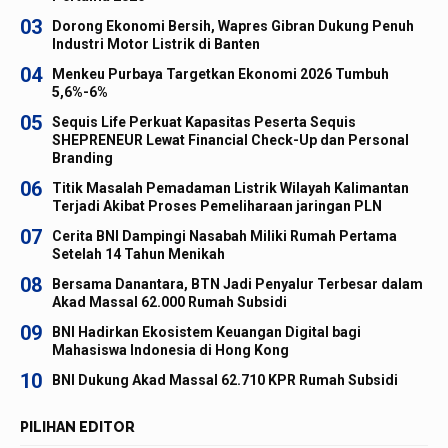
03
Dorong Ekonomi Bersih, Wapres Gibran Dukung Penuh
Industri Motor Listrik di Banten
04
Menkeu Purbaya Targetkan Ekonomi 2026 Tumbuh
5,6%-6%
05
Sequis Life Perkuat Kapasitas Peserta Sequis
SHEPRENEUR Lewat Financial Check-Up dan Personal
Branding
06
Titik Masalah Pemadaman Listrik Wilayah Kalimantan
Terjadi Akibat Proses Pemeliharaan jaringan PLN
07
Cerita BNI Dampingi Nasabah Miliki Rumah Pertama
Setelah 14 Tahun Menikah
08
Bersama Danantara, BTN Jadi Penyalur Terbesar dalam
Akad Massal 62.000 Rumah Subsidi
09
BNI Hadirkan Ekosistem Keuangan Digital bagi
Mahasiswa Indonesia di Hong Kong
10
BNI Dukung Akad Massal 62.710 KPR Rumah Subsidi
PILIHAN EDITOR