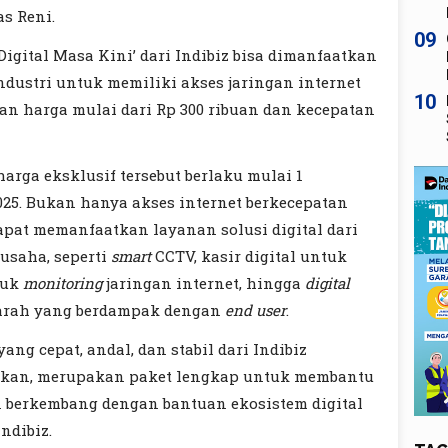
as Reni.
09
igital Masa Kini’ dari Indibiz bisa dimanfaatkan
ndustri untuk memiliki akses jaringan internet
10
gan harga mulai dari Rp 300 ribuan dan kecepatan
rga eksklusif tersebut berlaku mulai 1
25. Bukan hanya akses internet berkecepatan
 dapat memanfaatkan layanan solusi digital dari
usaha, seperti
smart
CCTV, kasir digital untuk
tuk
monitoring
jaringan internet, hingga
digital
arah yang berdampak dengan
end user
.
ng cepat, andal, dan stabil dari Indibiz
rkan, merupakan paket lengkap untuk membantu
 berkembang dengan bantuan ekosistem digital
ndibiz.