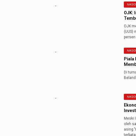
NASIO
OJK: 
Tembu
OJK me
(UUS) m
persen 
NASIO
Piala 
Membu
Di tur
Beland
NASIO
Ekono
Inves
Meski 
oleh s
asing.
terbata