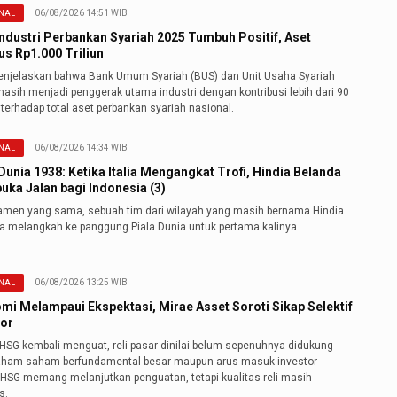
06/08/2026 14:51 WIB
NAL
Industri Perbankan Syariah 2025 Tumbuh Positif, Aset
s Rp1.000 Triliun
njelaskan bahwa Bank Umum Syariah (BUS) dan Unit Usaha Syariah
asih menjadi penggerak utama industri dengan kontribusi lebih dari 90
terhadap total aset perbankan syariah nasional.
06/08/2026 14:34 WIB
NAL
Dunia 1938: Ketika Italia Mengangkat Trofi, Hindia Belanda
ka Jalan bagi Indonesia (3)
namen yang sama, sebuah tim dari wilayah yang masih bernama Hindia
a melangkah ke panggung Piala Dunia untuk pertama kalinya.
06/08/2026 13:25 WIB
NAL
mi Melampaui Ekspektasi, Mirae Asset Soroti Sikap Selektif
tor
IHSG kembali menguat, reli pasar dinilai belum sepenuhnya didukung
aham-saham berfundamental besar maupun arus masuk investor
"IHSG memang melanjutkan penguatan, tetapi kualitas reli masih
s.