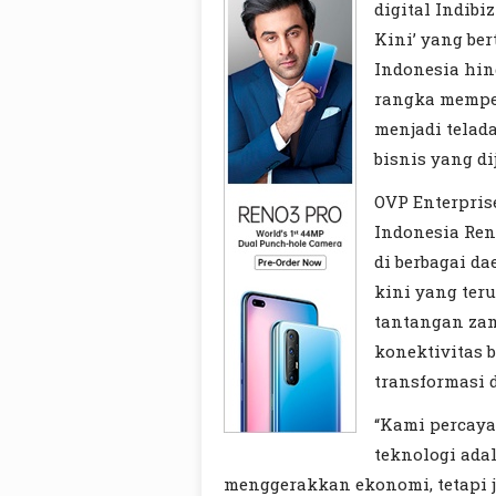
digital Indib
Kini’ yang be
Indonesia hin
rangka memper
menjadi telad
bisnis yang di
OVP Enterpri
Indonesia Ren
di berbagai d
kini yang ter
tantangan zam
konektivitas 
transformasi d
“Kami percaya
teknologi ada
menggerakkan ekonomi, tetapi