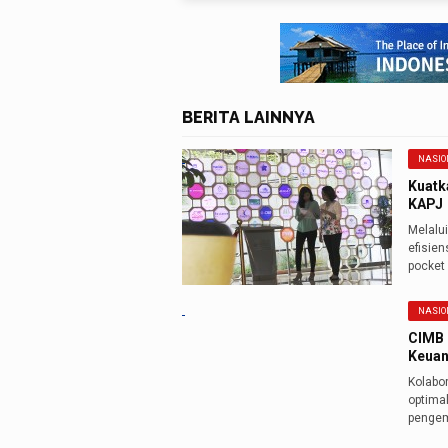
BERITA LAINNYA
NASIO
Kuatk
KAPJ
Melalu
efisie
pocket
NASIO
CIMB 
Keuan
Kolabor
optima
pengem