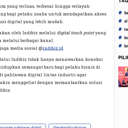
TAG
kom yang terluas, terbesar hingga wilayah
#
b
ting bagi pelaku usaha untuk mendapatkan akses
#
usi digital yang lebih mudah.
xl
#
t
akan oleh Indibiz melalui
digital touch point
yang
#
b
 melalui berbagai kanal.
#
b
juga media sosial @
indibiz.id
.
PIL
melalui Indibiz tidak hanya menawarkan koneksi
ghidupkan semangat baru bagi pelaku bisnis di
i pahlawan digital lintas industri agar
makin menggeliat dengan memanfaatkan solusi
dibiz.
program pahlawan digital
ElevatingYourFuture