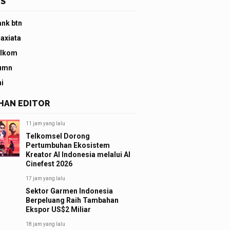
S
ank btn
 axiata
elkom
umn
ni
IHAN EDITOR
11 jam yang lalu
Telkomsel Dorong
Pertumbuhan Ekosistem
Kreator AI Indonesia melalui AI
Cinefest 2026
17 jam yang lalu
Sektor Garmen Indonesia
Berpeluang Raih Tambahan
Ekspor US$2 Miliar
18 jam yang lalu