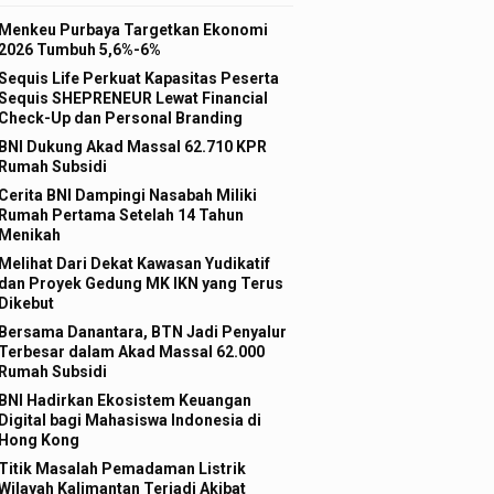
Menkeu Purbaya Targetkan Ekonomi
2026 Tumbuh 5,6%-6%
Sequis Life Perkuat Kapasitas Peserta
Sequis SHEPRENEUR Lewat Financial
Check-Up dan Personal Branding
BNI Dukung Akad Massal 62.710 KPR
Rumah Subsidi
Cerita BNI Dampingi Nasabah Miliki
Rumah Pertama Setelah 14 Tahun
Menikah
Melihat Dari Dekat Kawasan Yudikatif
dan Proyek Gedung MK IKN yang Terus
Dikebut
Bersama Danantara, BTN Jadi Penyalur
Terbesar dalam Akad Massal 62.000
Rumah Subsidi
BNI Hadirkan Ekosistem Keuangan
Digital bagi Mahasiswa Indonesia di
Hong Kong
Titik Masalah Pemadaman Listrik
Wilayah Kalimantan Terjadi Akibat