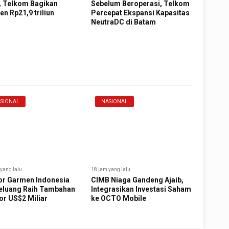
, Telkom Bagikan
Sebelum Beroperasi, Telkom
en Rp21,9 triliun
Percepat Ekspansi Kapasitas
NeutraDC di Batam
SIONAL
NASIONAL
yang lalu
18 jam yang lalu
or Garmen Indonesia
CIMB Niaga Gandeng Ajaib,
eluang Raih Tambahan
Integrasikan Investasi Saham
or US$2 Miliar
ke OCTO Mobile