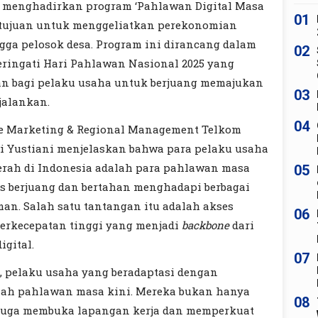
iz menghadirkan program ‘Pahlawan Digital Masa
01
rtujuan untuk menggeliatkan perekonomian
gga pelosok desa. Program ini dirancang dalam
02
ingati Hari Pahlawan Nasional 2025 yang
an bagi pelaku usaha untuk berjuang memajukan
03
jalankan.
04
se Marketing & Regional Management Telkom
i Yustiani menjelaskan bahwa para pelaku usaha
aerah di Indonesia adalah para pahlawan masa
05
us berjuang dan bertahan menghadapi berbagai
an. Salah satu tantangan itu adalah akses
06
berkecepatan tinggi yang menjadi
backbone
dari
igital.
07
, pelaku usaha yang beradaptasi dengan
lah pahlawan masa kini. Mereka bukan hanya
08
 juga membuka lapangan kerja dan memperkuat