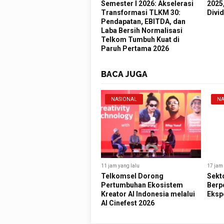
Semester I 2026: Akselerasi
2025
Transformasi TLKM 30:
Divid
Pendapatan, EBITDA, dan
Laba Bersih Normalisasi
Telkom Tumbuh Kuat di
Paruh Pertama 2026
BACA JUGA
NASIONAL
NA
11 jam yang lalu
17 jam 
Telkomsel Dorong
Sekt
Pertumbuhan Ekosistem
Berp
Kreator AI Indonesia melalui
Eksp
AI Cinefest 2026