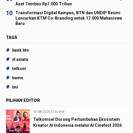
Aset Tembus Rp1.000 Triliun
10
Transformasi Digital Kampus, BTN dan UNDIP Resmi
Luncurkan KTM Co-Branding untuk 17.000 Mahasiswa
Baru
TAGS
#
bank btn
#
xl axiata
#
telkom
#
bumn
#
bni
PILIHAN EDITOR
07/08/2026 23:36 WIB
Telkomsel Dorong Pertumbuhan Ekosistem
Kreator AI Indonesia melalui AI Cinefest 2026