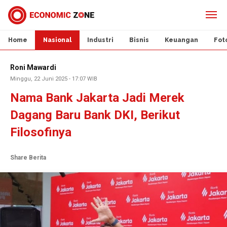
Home
Nasional
Industri
Bisnis
Keuangan
Fot
Roni Mawardi
Minggu, 22 Juni 2025 - 17:07 WIB
Nama Bank Jakarta Jadi Merek
Dagang Baru Bank DKI, Berikut
Filosofinya
Share Berita