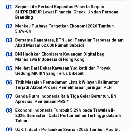
01
Sequis Life Perkuat Kapasitas Peserta Sequis
SHEPRENEUR Lewat Financial Check-Up dan Personal
Branding
02
Menkeu Purbaya Targetkan Ekonomi 2026 Tumbuh
5,6%-6%
03
Bersama Danantara, BTN Jadi Penyalur Terbesar dalam
Akad Massal 62.000 Rumah Subsidi
04
BNI Hadirkan Ekosistem Keuangan Digital bagi
Mahasiswa Indonesia di Hong Kong
05
Melihat Dari Dekat Kawasan Yudikatif dan Proyek
Gedung MK IKN yang Terus Dikebut
06
Titik Masalah Pemadaman Listrik Wilayah Kalimantan
Terjadi Akibat Proses Pemeliharaan jaringan PLN
07
Ganda Putra Indonesia Raih Tiga Gelar Beruntun, BNI
Apresiasi Pembinaan PBSI*
08
Ekonomi Indonesia Tumbuh 5,29% pada Triwulan II-
2026, Semester I Catat Pertumbuhan Tertinggi dalam 5
Tahun
09
OJK: Industri Perbankan Syariah 2025 Tumbuh Positif,