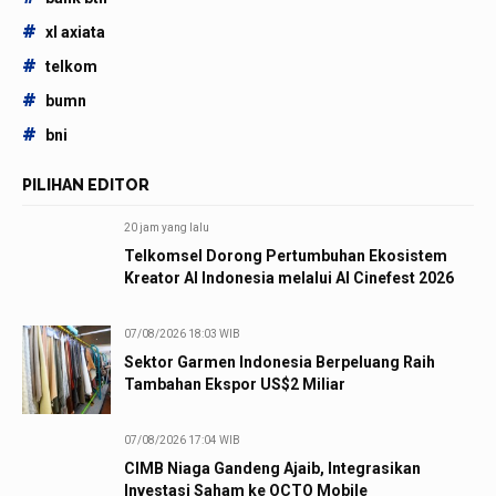
#
xl axiata
#
telkom
#
bumn
#
bni
PILIHAN EDITOR
20 jam yang lalu
Telkomsel Dorong Pertumbuhan Ekosistem
Kreator AI Indonesia melalui AI Cinefest 2026
07/08/2026 18:03 WIB
Sektor Garmen Indonesia Berpeluang Raih
Tambahan Ekspor US$2 Miliar
07/08/2026 17:04 WIB
CIMB Niaga Gandeng Ajaib, Integrasikan
Investasi Saham ke OCTO Mobile