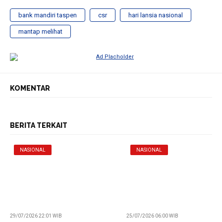
bank mandiri taspen
csr
hari lansia nasional
mantap melihat
KOMENTAR
BERITA TERKAIT
NASIONAL
NASIONAL
29/07/2026 22:01 WIB
25/07/2026 06:00 WIB