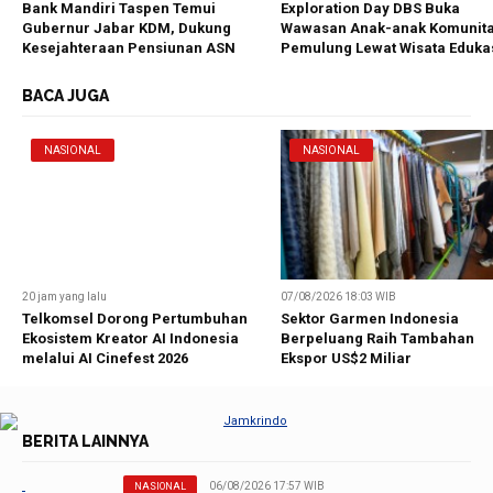
Bank Mandiri Taspen Temui
Exploration Day DBS Buka
Gubernur Jabar KDM, Dukung
Wawasan Anak-anak Komunit
Kesejahteraan Pensiunan ASN
Pemulung Lewat Wisata Eduka
BACA JUGA
NASIONAL
NASIONAL
20 jam yang lalu
07/08/2026 18:03 WIB
Telkomsel Dorong Pertumbuhan
Sektor Garmen Indonesia
Ekosistem Kreator AI Indonesia
Berpeluang Raih Tambahan
melalui AI Cinefest 2026
Ekspor US$2 Miliar
BERITA LAINNYA
06/08/2026 17:57 WIB
NASIONAL