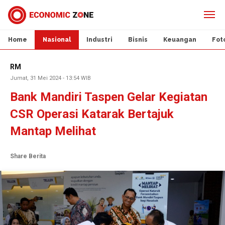
Home
Nasional
Industri
Bisnis
Keuangan
Fot
RM
Jumat, 31 Mei 2024 - 13:54 WIB
Bank Mandiri Taspen Gelar Kegiatan
CSR Operasi Katarak Bertajuk
Mantap Melihat
Share Berita