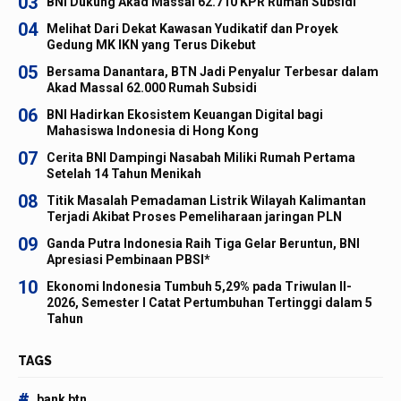
03
BNI Dukung Akad Massal 62.710 KPR Rumah Subsidi
04
Melihat Dari Dekat Kawasan Yudikatif dan Proyek
Gedung MK IKN yang Terus Dikebut
05
Bersama Danantara, BTN Jadi Penyalur Terbesar dalam
Akad Massal 62.000 Rumah Subsidi
06
BNI Hadirkan Ekosistem Keuangan Digital bagi
Mahasiswa Indonesia di Hong Kong
07
Cerita BNI Dampingi Nasabah Miliki Rumah Pertama
Setelah 14 Tahun Menikah
08
Titik Masalah Pemadaman Listrik Wilayah Kalimantan
Terjadi Akibat Proses Pemeliharaan jaringan PLN
09
Ganda Putra Indonesia Raih Tiga Gelar Beruntun, BNI
Apresiasi Pembinaan PBSI*
10
Ekonomi Indonesia Tumbuh 5,29% pada Triwulan II-
2026, Semester I Catat Pertumbuhan Tertinggi dalam 5
Tahun
TAGS
#
bank btn