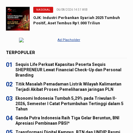
06/08/2026 14:51 WIB
NASIONAL
OJK: Industri Perbankan Syariah 2025 Tumbuh
Positif, Aset Tembus Rp1.000 Triliun
TERPOPULER
01
Sequis Life Perkuat Kapasitas Peserta Sequis
SHEPRENEUR Lewat Financial Check-Up dan Personal
Branding
02
Titik Masalah Pemadaman Listrik Wilayah Kalimantan
Terjadi Akibat Proses Pemeliharaan jaringan PLN
03
Ekonomi Indonesia Tumbuh 5,29% pada Triwulan II-
2026, Semester I Catat Pertumbuhan Tertinggi dalam 5
Tahun
04
Ganda Putra Indonesia Raih Tiga Gelar Beruntun, BNI
Apresiasi Pembinaan PBSI*
05
Transformasi Digital Kampus, BTN dan UNDIP Resmi