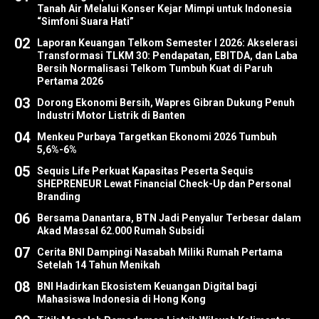
Tanah Air Melalui Konser Kejar Mimpi untuk Indonesia
“Simfoni Suara Hati”
02
Laporan Keuangan Telkom Semester I 2026: Akselerasi
Transformasi TLKM 30: Pendapatan, EBITDA, dan Laba
Bersih Normalisasi Telkom Tumbuh Kuat di Paruh
Pertama 2026
03
Dorong Ekonomi Bersih, Wapres Gibran Dukung Penuh
Industri Motor Listrik di Banten
04
Menkeu Purbaya Targetkan Ekonomi 2026 Tumbuh
5,6%-6%
05
Sequis Life Perkuat Kapasitas Peserta Sequis
SHEPRENEUR Lewat Financial Check-Up dan Personal
Branding
06
Bersama Danantara, BTN Jadi Penyalur Terbesar dalam
Akad Massal 62.000 Rumah Subsidi
07
Cerita BNI Dampingi Nasabah Miliki Rumah Pertama
Setelah 14 Tahun Menikah
08
BNI Hadirkan Ekosistem Keuangan Digital bagi
Mahasiswa Indonesia di Hong Kong